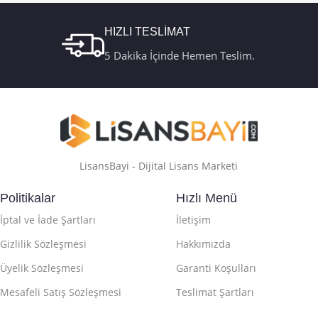
HIZLI TESLİMAT
5 Dakika İçinde Hemen Teslim.
LisansBayi - Dijital Lisans Marketi
Politikalar
Hızlı Menü
İptal ve İade Şartları
İletişim
Gizlilik Sözleşmesi
Hakkımızda
Üyelik Sözleşmesi
Garanti Koşulları
Mesafeli Satış Sözleşmesi
Teslimat Şartları