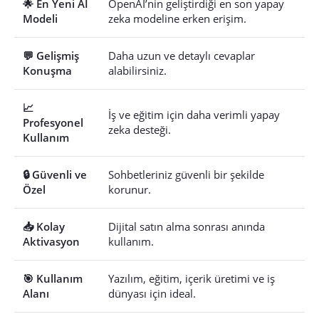
🌟 En Yeni AI
OpenAI’nin geliştirdiği en son yapay
Modeli
zeka modeline erken erişim.
💬 Gelişmiş
Daha uzun ve detaylı cevaplar
Konuşma
alabilirsiniz.
📈
İş ve eğitim için daha verimli yapay
Profesyonel
zeka desteği.
Kullanım
🔒 Güvenli ve
Sohbetleriniz güvenli bir şekilde
Özel
korunur.
📥 Kolay
Dijital satın alma sonrası anında
Aktivasyon
kullanım.
🎯 Kullanım
Yazılım, eğitim, içerik üretimi ve iş
Alanı
dünyası için ideal.