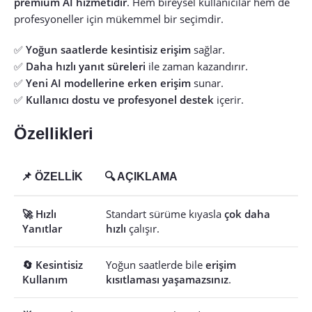
premium AI hizmetidir
. Hem bireysel kullanıcılar hem de
profesyoneller için mükemmel bir seçimdir.
✅
Yoğun saatlerde kesintisiz erişim
sağlar.
✅
Daha hızlı yanıt süreleri
ile zaman kazandırır.
✅
Yeni AI modellerine erken erişim
sunar.
✅
Kullanıcı dostu ve profesyonel destek
içerir.
Özellikleri
📌 ÖZELLIK
🔍 AÇIKLAMA
🚀 Hızlı
Standart sürüme kıyasla
çok daha
Yanıtlar
hızlı
çalışır.
🔄 Kesintisiz
Yoğun saatlerde bile
erişim
Kullanım
kısıtlaması yaşamazsınız
.