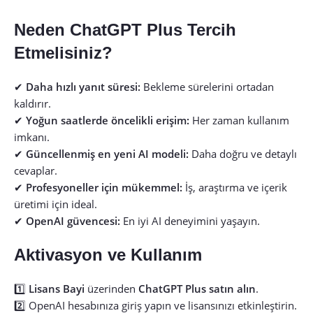
Neden ChatGPT Plus Tercih
Etmelisiniz?
✔
Daha hızlı yanıt süresi:
Bekleme sürelerini ortadan
kaldırır.
✔
Yoğun saatlerde öncelikli erişim:
Her zaman kullanım
imkanı.
✔
Güncellenmiş en yeni AI modeli:
Daha doğru ve detaylı
cevaplar.
✔
Profesyoneller için mükemmel:
İş, araştırma ve içerik
üretimi için ideal.
✔
OpenAI güvencesi:
En iyi AI deneyimini yaşayın.
Aktivasyon ve Kullanım
1️⃣
Lisans Bayi
üzerinden
ChatGPT Plus satın alın
.
2️⃣ OpenAI hesabınıza giriş yapın ve lisansınızı etkinleştirin.