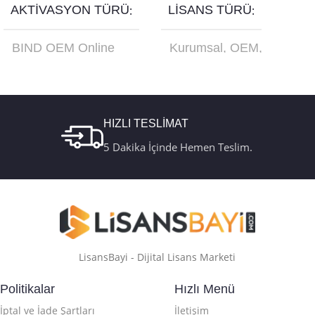
AKTIVASYON TÜRÜ
LISANS TÜRÜ
BIND OEM Online
Kurumsal
,
OEM
,
Aktivasyon
,
Retail
Online Aktivasyon
,
Online Aktivasyon
,
Retail
,
Türkçe USB
Retail Telefon
Kutu FQC-10179
Aktivasyon
HIZLI TESLİMAT
5 Dakika İçinde Hemen Teslim.
LisansBayi - Dijital Lisans Marketi
Politikalar
Hızlı Menü
İptal ve İade Şartları
İletişim