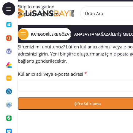
Skip to navigation
Skip to main content
KATEGORİLERE GÖZAT
ANASAYFA
MAĞAZA
İLETİŞİM
BL
Şifrenizi mi unuttunuz? Lütfen kullanıcı adınızı veya e-po
adresinizi girin. Yeni bir şifre oluşturmanız için e-posta a
bağlantı gönderilecektir.
*
Kullanıcı adı veya e-posta adresi
Şifre Sıfırlama