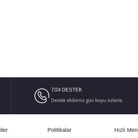
7/24 DESTEK
Destek ekibimiz gün boyu sizlerle.
iler
Politikalar
Hızlı Me