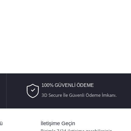
100% GÜVENLİ ÖDEME
3D Secure İle Güvenli Ödeme İmkanı.
nü
İletişime Geçin
Bizimle 7/24 iletişime geçebilirsiniz.