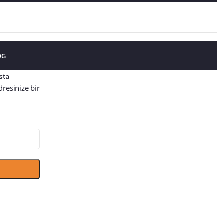
OG
sta
dresinize bir