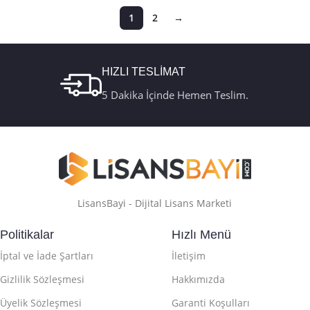
1
2
→
HIZLI TESLİMAT
5 Dakika İçinde Hemen Teslim.
LisansBayi - Dijital Lisans Marketi
Politikalar
Hızlı Menü
İptal ve İade Şartları
İletişim
Gizlilik Sözleşmesi
Hakkımızda
Üyelik Sözleşmesi
Garanti Koşulları