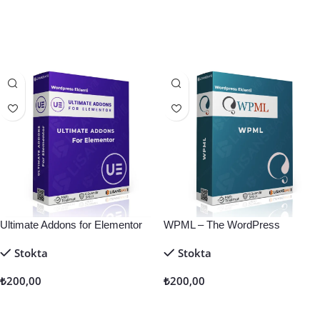
Sepete Ekle
Sepete Ekle
Ultimate Addons for Elementor
WPML – The WordPress
Multilingual Plugin
Stokta
Stokta
₺
200,00
₺
200,00