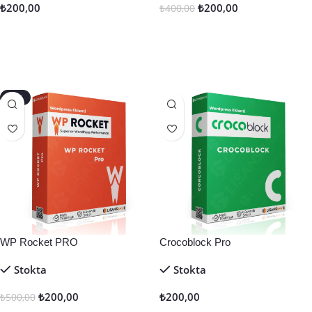
₺
200,00
₺
200,00
₺
400,00
Sepete Ekle
Sepete Ekle
-60%
WP Rocket PRO
Crocoblock Pro
Stokta
Stokta
₺
200,00
₺
200,00
₺
500,00