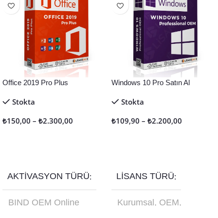
Office 2019 Pro Plus
Windows 10 Pro Satın Al
Stokta
Stokta
₺
150,00
–
₺
2.300,00
₺
109,90
–
₺
2.200,00
Seçenekler
Seçenekler
AKTIVASYON TÜRÜ
LISANS TÜRÜ
BIND OEM Online
Kurumsal
,
OEM
,
Aktivasyon
,
Retail
Online Aktivasyon
,