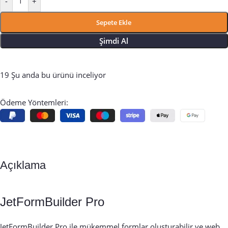
-
+
Sepete Ekle
Şimdi Al
19
Şu anda bu ürünü inceliyor
Ödeme Yöntemleri:
Açıklama
JetFormBuilder Pro
JetFormBuilder Pro ile mükemmel formlar oluşturabilir ve web