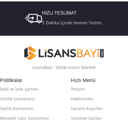
Online Aktivasyon
,
Retail
,
Türkçe USB
Retail Telefon
Kutu FQC-10179
Aktivasyon
HIZLI TESLİMAT
5 Dakika İçinde Hemen Teslim.
LisansBayi - Dijital Lisans Marketi
Politikalar
Hızlı Menü
İptal ve İade Şartları
İletişim
Gizlilik Sözleşmesi
Hakkımızda
Üyelik Sözleşmesi
Garanti Koşulları
Mesafeli Satış Sözleşmesi
Teslimat Şartları