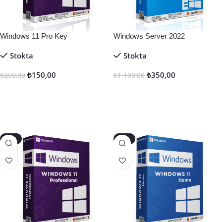
Windows 11 Pro Key
Windows Server 2022
Datacenter
Stokta
Stokta
₺
150,00
₺
350,00
₺
250,00
₺
1.100,00
Sepete Ekle
Sepete Ekle
-50%
-20%