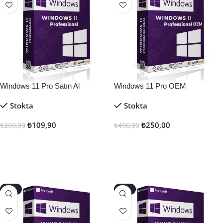
Windows 11 Pro Satın Al
Windows 11 Pro OEM
Stokta
Stokta
₺
109,90
₺
250,00
₺
250,00
₺
490,00
Seçenekler
Seçenekler
-45%
-50%