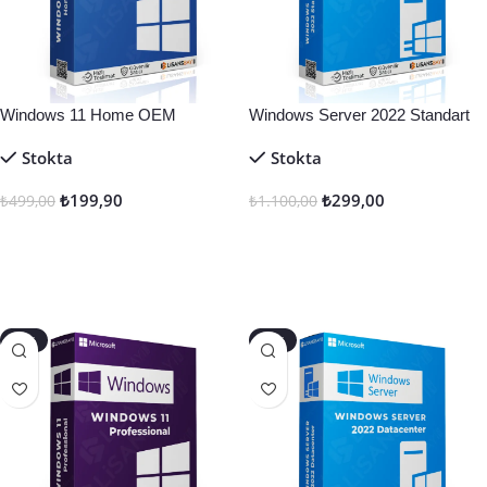
Windows 11 Home OEM
Windows Server 2022 Standart
Stokta
Stokta
₺
199,90
₺
299,00
₺
499,00
₺
1.100,00
Seçenekler
Sepete Ekle
-40%
-68%