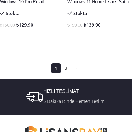
Windows 10 Pro Retail
Windows 11 Home Lisans Satın
Al
Stokta
Stokta
₺
129,90
₺
139,90
₺
150,00
₺
190,00
Seçenekler
Seçenekler
1
2
→
HIZLI TESLİMAT
5 Dakika İçinde Hemen Teslim.