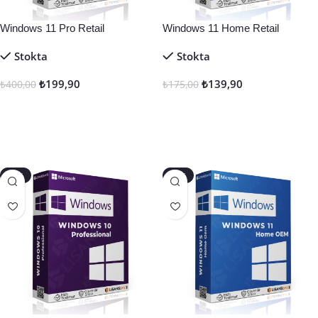
Windows 11 Pro Retail
Windows 11 Home Retail
Stokta
Stokta
₺
199,90
₺
139,90
₺
400,00
₺
175,00
Seçenekler
Seçenekler
-13%
-26%