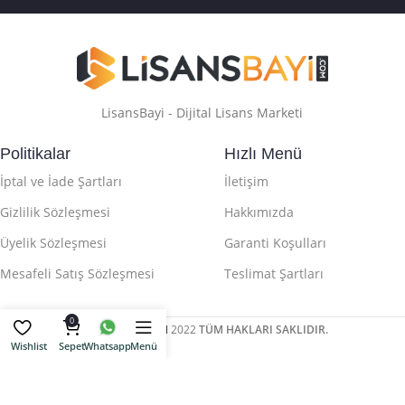
LisansBayi - Dijital Lisans Marketi
Politikalar
Hızlı Menü
İptal ve İade Şartları
İletişim
Gizlilik Sözleşmesi
Hakkımızda
Üyelik Sözleşmesi
Garanti Koşulları
Mesafeli Satış Sözleşmesi
Teslimat Şartları
0
LİSANSBAYİ.COM
2022
TÜM HAKLARI SAKLIDIR.
Wishlist
Sepet
Whatsapp
Menü