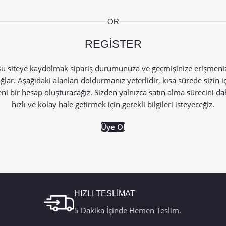
OR
REGISTER
u siteye kaydolmak sipariş durumunuza ve geçmişinize erişmeni
ğlar. Aşağıdaki alanları doldurmanız yeterlidir, kısa sürede sizin i
eni bir hesap oluşturacağız. Sizden yalnızca satın alma sürecini da
hızlı ve kolay hale getirmek için gerekli bilgileri isteyeceğiz.
Üye Ol
HIZLI TESLİMAT
5 Dakika İçinde Hemen Teslim.