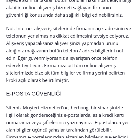
sayede aklınıza takılan bütün konular hakkında detaylı bilgi
alabilir, online alışveriş hizmeti sağlayan firmanın
güvenirliği konusunda daha sağlıklı bilgi edinebilirsiniz.
Not: İnternet alışveriş sitelerinde firmanın açık adresinin ve
telefonun yer almasına dikkat edilmesini tavsiye ediyoruz.
Alışveriş yapacaksanız alışverişinizi yapmadan ürünü
aldığınız mağazanın bütün telefon / adres bilgilerini not
edin. Eğer güvenmiyorsanız alışverişten önce telefon
ederek teyit edin. Firmamıza ait tüm online alışveriş
sitelerimizde bize ait tüm bilgiler ve firma yerini belirten
kroki açık olarak belirtilmiştir.
E-POSTA GÜVENLİĞİ
Sitemiz Müşteri Hizmetleri’ne, herhangi bir siparişinizle
ilgili olarak göndereceğiniz e-postalarda, asla kredi kartı
numaranızı veya şifrelerinizi yazmayınız. E-postalarda yer
alan bilgiler üçüncü şahıslar tarafından görülebilir.
Firmamız e-postalarınızdan aktarılan bilgilerin güvenliğini