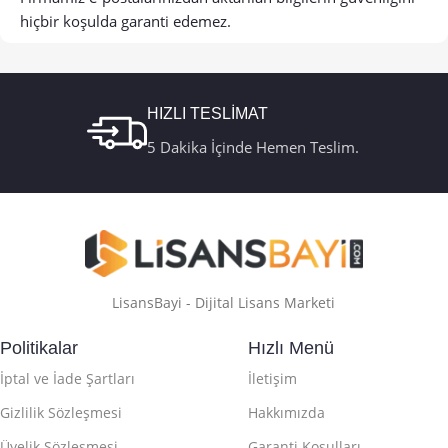
hiçbir koşulda garanti edemez.
HIZLI TESLİMAT
5 Dakika İçinde Hemen Teslim.
LisansBayi - Dijital Lisans Marketi
Politikalar
Hızlı Menü
İptal ve İade Şartları
İletişim
Gizlilik Sözleşmesi
Hakkımızda
Üyelik Sözleşmesi
Garanti Koşulları