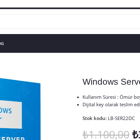
OG
Windows Server 2022 Datacenter
Windows Serve
Kullanım Süresi : Ömür bo
Dijital key olarak teslim edi
Stok kodu:
LB-SER22DC
₺
1.100,00
₺