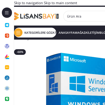
Skip to navigation
Skip to main content
KATEGORİLERE GÖZAT
ANASAYFA
MAĞAZA
İLETİŞİM
BL
Ana Sayfa
/
WİNDOWS LİSANSLARI
/
Windows Server
/
-68%