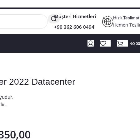
Müşteri Hizmetleri
Hızlı Teslimat
Hemen Tesl
+90 362 606 0494
₺
0,00
r 2022 Datacenter
yudur.
lir.
350,00