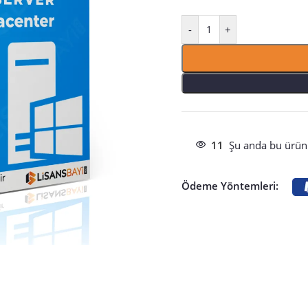
-
+
11
Şu anda bu ürünü
Ödeme Yöntemleri: