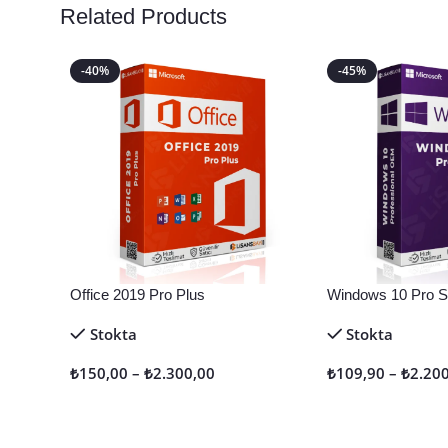
Related Products
-40%
-45%
Office 2019 Pro Plus
Windows 10 Pro Sa
Stokta
Stokta
₺
150,00
–
₺
2.300,00
₺
109,90
–
₺
2.20