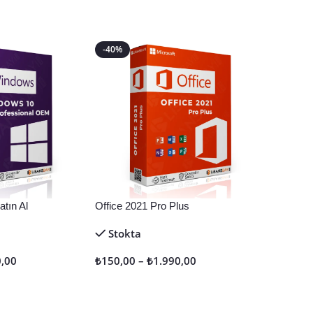
-40%
tın Al
Office 2021 Pro Plus
Stokta
0,00
₺
150,00
–
₺
1.990,00