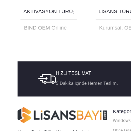
Seçenekler
Seçenekler
AKTIVASYON TÜRÜ
LISANS TÜR
BIND OEM Online
Kurumsal
,
O
Aktivasyon
,
Retail Online
Aktivasyon
,
R
Aktivasyon
,
Retail Telefon
USB Kutu FQ
Aktivasyon
HIZLI TESLİMAT
5 Dakika İçinde Hemen Teslim.
Kategor
Windows 
Ofice Lis