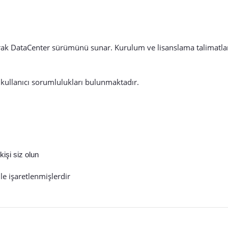
k DataCenter sürümünü sunar. Kurulum ve lisanslama talimatları il
 kullanıcı sorumlulukları bulunmaktadır.
işi siz olun
le işaretlenmişlerdir