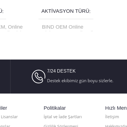
Seçenekler
Ü
AKTIVASYON TÜRÜ
EM
,
Online
BIND OEM Online
etail
,
Türkçe
Aktivasyon
,
Retail Online
C-10179
Aktivasyon
,
Retail Telefon
Aktivasyon
7/24 DESTEK
Destek ekibimiz gün boyu sizlerle.
iler
Politikalar
Hızlı Me
Lisanslar
İptal ve İade Şartları
İletişim
anslar
Gizlilik Sözleşmesi
Hakkımızda