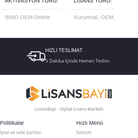
AKTIVASYON TÜRÜ
LISANS TÜRÜ
BIND OEM Online
Kurumsal
,
OEM
,
Aktivasyon
,
Retail
Online Aktivasyon
,
Online Aktivasyon
,
Retail
,
Türkçe USB
Retail Telefon
Kutu FQC-10179
Aktivasyon
HIZLI TESLİMAT
5 Dakika İçinde Hemen Teslim.
LisansBayi - Dijital Lisans Marketi
Politikalar
Hızlı Menü
İptal ve İade Şartları
İletişim