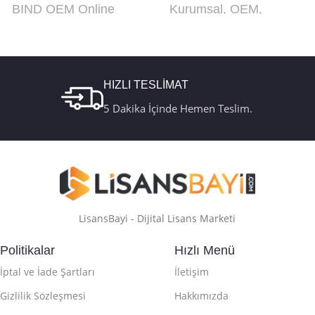
BIND OEM Online
Kurumsal
,
OEM
,
Aktivasyon
,
Retail
Online Aktivasyon
,
Online Aktivasyon
,
Retail
,
Türkçe USB
Retail Telefon
Kutu FQC-10179
Aktivasyon
HIZLI TESLİMAT
5 Dakika İçinde Hemen Teslim.
LisansBayi - Dijital Lisans Marketi
Politikalar
Hızlı Menü
İptal ve İade Şartları
İletişim
Gizlilik Sözleşmesi
Hakkımızda