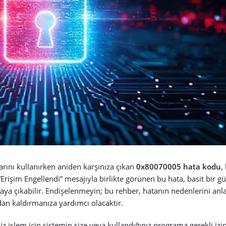
rını kullanırken aniden karşınıza çıkan
0x80070005 hata kodu
,
 “Erişim Engellendi” mesajıyla birlikte görünen bu hata, basit bir
ya çıkabilir. Endişelenmeyin; bu rehber, hatanın nedenlerini an
an kaldırmanıza yardımcı olacaktır.
 işlem için sistemin size veya kullandığınız programa gerekli izin