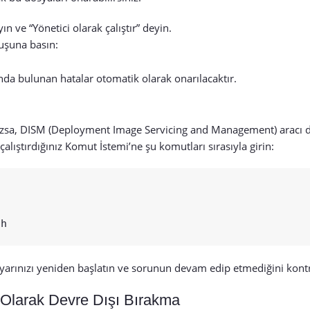
n ve “Yönetici olarak çalıştır” deyin.
uşuna basın:
a bulunan hatalar otomatik olarak onarılacaktır.
sa, DISM (Deployment Image Servicing and Management) aracı d
alıştırdığınız Komut İstemi’ne şu komutları sırasıyla girin:
rınızı yeniden başlatın ve sorunun devam edip etmediğini kontr
i Olarak Devre Dışı Bırakma