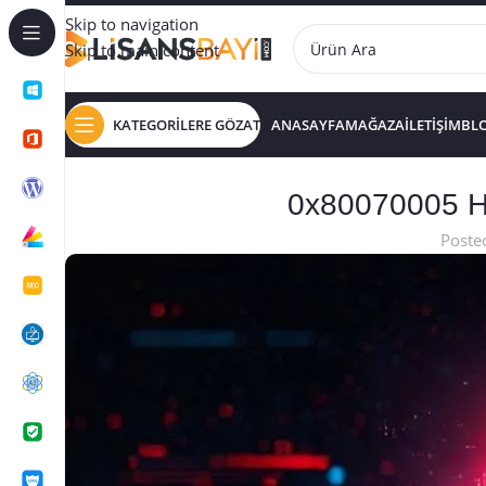
Skip to navigation
Skip to main content
KATEGORİLERE GÖZAT
ANASAYFA
MAĞAZA
İLETİŞİM
BL
0x80070005 Ha
Poste