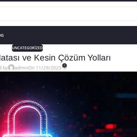
OG
UNCATEGORIZED
tası ve Kesin Çözüm Yolları
0
d by
admin
On 11/29/2025