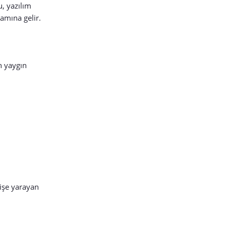
u, yazılım
lamına gelir.
n yaygın
 işe yarayan