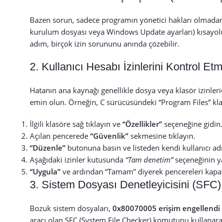
Bazen sorun, sadece programın yönetici hakları olmadan 
kurulum dosyası veya Windows Update ayarları) kısayo
adım, birçok izin sorununu anında çözebilir.
2. Kullanıcı Hesabı İzinlerini Kontrol Et
Hatanın ana kaynağı genellikle dosya veya klasör izinle
emin olun. Örneğin, C sürücüsündeki “Program Files” kla
İlgili klasöre sağ tıklayın ve
“Özellikler”
seçeneğine gidin
Açılan pencerede
“Güvenlik”
sekmesine tıklayın.
“Düzenle”
butonuna basın ve listeden kendi kullanıcı adı
Aşağıdaki izinler kutusunda
“Tam denetim”
seçeneğinin ya
“Uygula”
ve ardından “Tamam” diyerek pencereleri kapat
3. Sistem Dosyası Denetleyicisini (SFC
Bozuk sistem dosyaları,
0x80070005 erişim engellendi 
aracı olan SFC (System File Checker) komutunu kullanarak