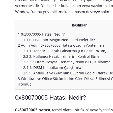
vermemesidir. Yetkisiz bir kullanıcının veya yazılımın, k
Windows’un bu güvenlik mekanizmasını devreye sokmasına
Başlıklar
1
0x80070005 Hatası Nedir?
1.1
Bu Hatanın Yaygın Nedenleri Nelerdir?
2
Adım Adım 0x80070005 Hatası Çözüm Yöntemleri
2.1
1. Yönetici Olarak Çalıştırma (En Basit Çözüm)
2.2
2. Kullanıcı Hesabı İzinlerini Kontrol Etme
2.3
3. Sistem Dosyası Denetleyicisini (SFC) Kullanma
2.4
4. DISM Komutlarını Çalıştırma
2.5
5. Antivirüs ve Güvenlik Duvarını Geçici Olarak D
3
Windows ve Office Sürümlerine Göre Dikkat Edilmesi 
4
Sonuç
0x80070005 Hatası Nedir?
0x80070005 hatası
, temel olarak bir “izin” veya “yetki”