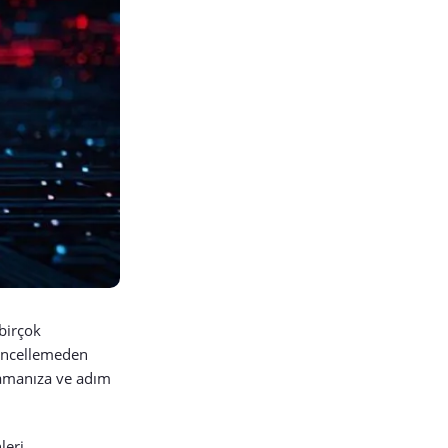
 birçok
 güncellemeden
lamanıza ve adım
leri