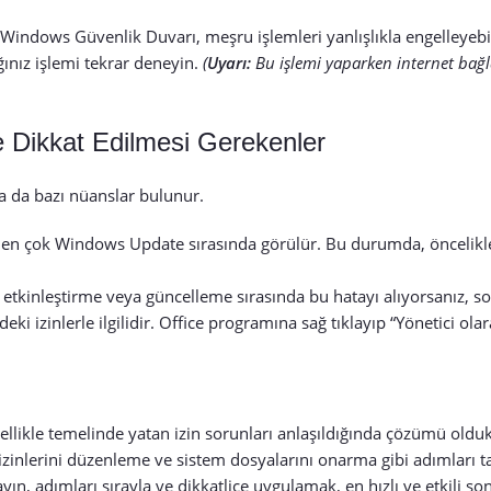
 Windows Güvenlik Duvarı, meşru işlemleri yanlışlıkla engelleyebi
ığınız işlemi tekrar deneyin.
(
Uyarı:
Bu işlemi yaparken internet bağl
 Dikkat Edilmesi Gerekenler
a da bazı nüanslar bulunur.
en çok Windows Update sırasında görülür. Bu durumda, öncelik
 etkinleştirme veya güncelleme sırasında bu hatayı alıyorsanız, 
i izinlerle ilgilidir. Office programına sağ tıklayıp “Yönetici olar
llikle temelinde yatan izin sorunları anlaşıldığında çözümü olduk
zinlerini düzenleme ve sistem dosyalarını onarma gibi adımları t
yın, adımları sırayla ve dikkatlice uygulamak, en hızlı ve etkili s