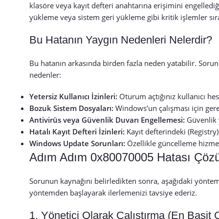
klasöre veya kayıt defteri anahtarına erişimini engelledi
yükleme veya sistem geri yükleme gibi kritik işlemler sır
Bu Hatanın Yaygın Nedenleri Nelerdir?
Bu hatanın arkasında birden fazla neden yatabilir. Sorun
nedenler:
Yetersiz Kullanıcı İzinleri:
Oturum açtığınız kullanıcı hes
Bozuk Sistem Dosyaları:
Windows’un çalışması için gerek
Antivirüs veya Güvenlik Duvarı Engellemesi:
Güvenlik y
Hatalı Kayıt Defteri İzinleri:
Kayıt defterindeki (Registry)
Windows Update Sorunları:
Özellikle güncelleme hizmetl
Adım Adım 0x80070005 Hatası Çözü
Sorunun kaynağını belirledikten sonra, aşağıdaki yönteml
yöntemden başlayarak ilerlemenizi tavsiye ederiz.
1. Yönetici Olarak Çalıştırma (En Basit