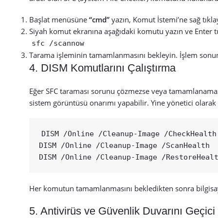
Başlat menüsüne
“cmd”
yazın, Komut İstemi’ne sağ tıklayı
Siyah komut ekranına aşağıdaki komutu yazın ve Enter t
sfc /scannow
Tarama işleminin tamamlanmasını bekleyin. İşlem sonund
4. DISM Komutlarını Çalıştırma
Eğer SFC taraması sorunu çözmezse veya tamamlanamaz
sistem görüntüsü onarımı yapabilir. Yine yönetici olarak ç
DISM /Online /Cleanup-Image /CheckHealth

DISM /Online /Cleanup-Image /ScanHealth

Her komutun tamamlanmasını bekledikten sonra bilgisaya
5. Antivirüs ve Güvenlik Duvarını Geçic