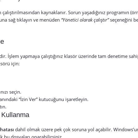
çalıştırılmasından kaynaklanır. Sorun yaşadığınız programın (örn
luna sağ tıklayın ve menüden
“Yönetici olarak çalıştır”
seçeneğini bel
me
ridir. İşlem yapmaya çalıştığınız klasör üzerinde tam denetime sa
sörü için:
.
nızı seçin.
nındaki “İzin Ver” kutucuğunu işaretleyin.
ın.
) Kullanma
hatası
dahil olmak üzere pek çok soruna yol açabilir. Windows’
 bu dosyaları onarabilirsiniz.