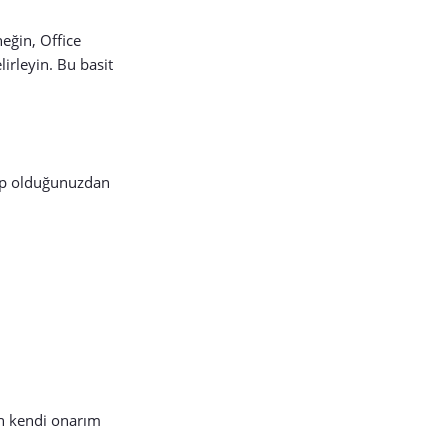
eğin, Office
irleyin. Bu basit
hip olduğunuzdan
un kendi onarım