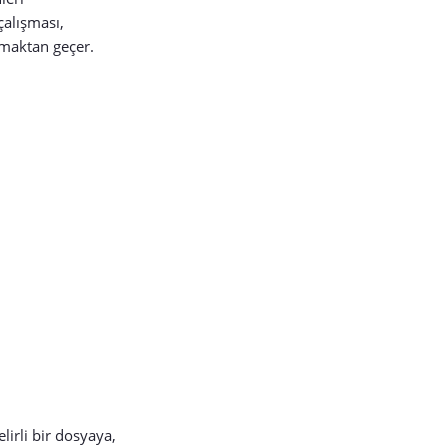
çalışması,
amaktan geçer.
lirli bir dosyaya,