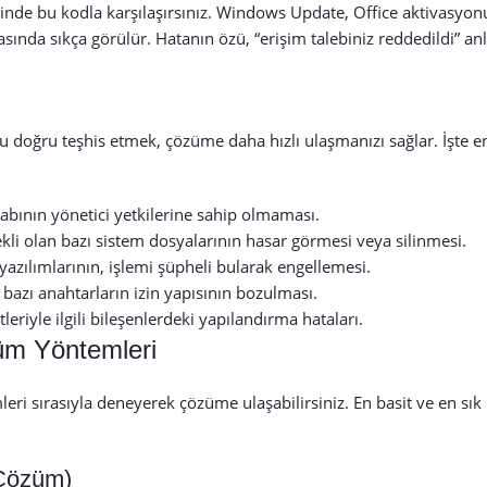
ğinde bu kodla karşılaşırsınız. Windows Update, Office aktivasyon
asında sıkça görülür. Hatanın özü, “erişim talebiniz reddedildi” an
u doğru teşhis etmek, çözüme daha hızlı ulaşmanızı sağlar. İşte e
abının yönetici yetkilerine sahip olmaması.
li olan bazı sistem dosyalarının hasar görmesi veya silinmesi.
azılımlarının, işlemi şüpheli bularak engellemesi.
 bazı anahtarların izin yapısının bozulması.
eriyle ilgili bileşenlerdeki yapılandırma hataları.
m Yöntemleri
eri sırasıyla deneyerek çözüme ulaşabilirsiniz. En basit ve en sık
 Çözüm)