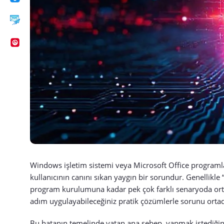
Windows işletim sistemi veya Microsoft Office programla
kullanıcının canını sıkan yaygın bir sorundur. Genellikle
program kurulumuna kadar pek çok farklı senaryoda orta
adım uygulayabileceğiniz pratik çözümlerle sorunu ortad
Bu hatanın temelinde yatan ana sebep, yapmak istediğiniz