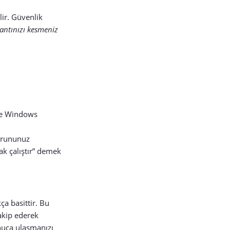
lir. Güvenlik
antınızı kesmeniz
le Windows
sorununuz
ak çalıştır” demek
ça basittir. Bu
akip ederek
onuca ulaşmanızı