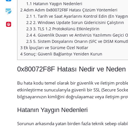
1.1
Hatanın Yaygın Nedenleri
2
Adım Adım 0x80072F8F Hatası Çözüm Yöntemleri
2.1
1. Tarih ve Saat Ayarlarını Kontrol Edin (En Yayg
2.2
2. Windows Update Sorun Gidericisini Çalıştırın
2.3
3. TLS 1.2 Protokolünü Etkinleştirin
2.4
4. Güvenlik Duvarı ve Antivirüs Yazılımını Geçici O
2.5
5. Sistem Dosyalarını Onarın (SFC ve DISM Komutl
3
Ek İpuçları ve Sürüme Özel Notlar
4
Sonuç: Güvenli Bağlantıyı Yeniden Kurun
0x80072F8F Hatası Nedir ve Neden K
Bu hata kodu temel olarak bir güvenlik ve iletişim prob
etkinleştirme sunucularıyla güvenli bir SSL (Secure Socket
bilgisayarınızın kimliğini doğrulayamaz veya iletişim pro
Hatanın Yaygın Nedenleri
Sorunun arkasında yatan birden fazla teknik sebep olabilir