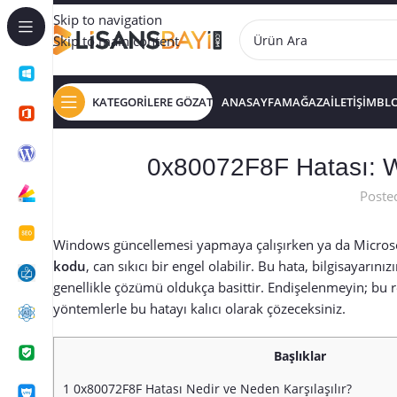
Skip to navigation
Skip to main content
KATEGORİLERE GÖZAT
ANASAYFA
MAĞAZA
İLETİŞİM
BL
0x80072F8F Hatası: W
Poste
Windows güncellemesi yapmaya çalışırken ya da Microsof
kodu
, can sıkıcı bir engel olabilir. Bu hata, bilgisayarı
genellikle çözümü oldukça basittir. Endişelenmeyin; bu
yöntemlerle bu hatayı kalıcı olarak çözeceksiniz.
Başlıklar
1
0x80072F8F Hatası Nedir ve Neden Karşılaşılır?