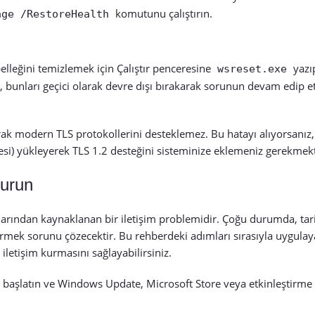
komutunu çalıştırın.
age /RestoreHealth
lleğini temizlemek için Çalıştır penceresine
yazı
wsreset.exe
, bunları geçici olarak devre dışı bırakarak sorunun devam edip e
ak modern TLS protokollerini desteklemez. Bu hatayı alıyorsanız,
i) yükleyerek TLS 1.2 desteğini sisteminize eklemeniz gerekmekt
Kurun
nlarından kaynaklanan bir iletişim problemidir. Çoğu durumda, tar
irmek sorunu çözecektir. Bu rehberdeki adımları sırasıyla uygula
 iletişim kurmasını sağlayabilirsiniz.
 başlatın ve Windows Update, Microsoft Store veya etkinleştirme 