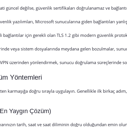
aati güncel değilse, güvenlik sertifikaları doğrulanamaz ve bağlantı
enlik yazılımları, Microsoft sunucularına giden bağlantıları yanlış
 bağlantılar için gerekli olan TLS 1.2 gibi modern güvenlik protok
nde veya sistem dosyalarında meydana gelen bozulmalar, sunucu
a VPN üzerinden yönlendirmek, sunucu doğrulama süreçlerinde so
üm Yöntemleri
ten karmaşığa doğru sırayla uygulayın. Genellikle ilk birkaç adım
n (En Yaygın Çözüm)
rınızın tarih, saat ve saat diliminin doğru olduğundan emin olun