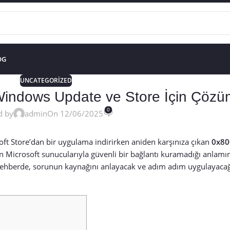
OG
UNCATEGORIZED
indows Update ve Store İçin Çözü
0
d by
admin
On 12/06/2025
t Store’dan bir uygulama indirirken aniden karşınıza çıkan
0x80
nızın Microsoft sunucularıyla güvenli bir bağlantı kuramadığı anlamın
 rehberde, sorunun kaynağını anlayacak ve adım adım uygulayacağ