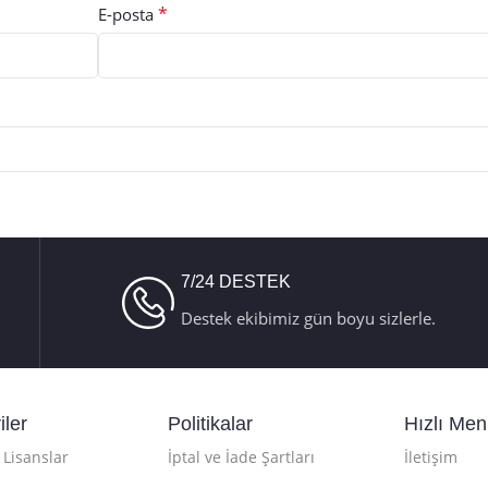
*
E-posta
7/24 DESTEK
Destek ekibimiz gün boyu sizlerle.
iler
Politikalar
Hızlı Me
Lisanslar
İptal ve İade Şartları
İletişim