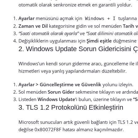
otomatik olarak senkronize etmek en garantili yoldur.
Ayarlar
menüsünü açmak için
tuşlarına
Windows + I
Zaman ve Dil
kategorisine gidin ve sol menüden
Tarih 
“Saati otomatik olarak ayarla”
ve
“Saat dilimini otomatik ol
Değişikliklerin uygulanması için
Şimdi eşitle
düğmesine t
2. Windows Update Sorun Gidericisini Ça
Windows’un kendi sorun giderme aracı, güncelleme ile ilg
hizmetleri veya yanlış yapılandırmaları düzeltebilir.
Ayarlar > Güncelleştirme ve Güvenlik
yolunu izleyin.
Sol menüden
Sorun Gider
sekmesine tıklayın ve ardınd
Listeden
Windows Update
‘i bulun, üzerine tıklayın ve
“S
3. TLS 1.2 Protokolünü Etkinleştirin
Microsoft sunucuları artık güvenli bağlantı için TLS 1.2 
değilse 0x80072F8F hatası almanız kaçınılmazdır.