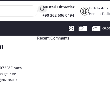
Müşteri Hizmetleri
Hızlı Teslimat
Hemen Tesl
+90 362 606 0494
₺
0,00
Recent Comments
m
072F8F hata
a gelir ve
ınız pratik