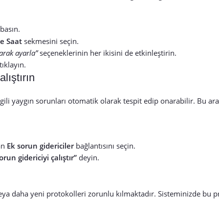
 basın.
ve Saat
sekmesini seçin.
arak ayarla”
seçeneklerinin her ikisini de etkinleştirin.
ıklayın.
lıştırın
ili yaygın sorunları otomatik olarak tespit edip onarabilir. Bu ar
an
Ek sorun gidericiler
bağlantısını seçin.
orun gidericiyi çalıştır”
deyin.
veya daha yeni protokolleri zorunlu kılmaktadır. Sisteminizde bu p