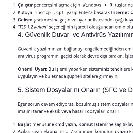
Çalıştır
penceresini açmak için
tuşlarına
Windows + R
Kutuya
yazıp Enter’a basarak
İnternet Ö
inetcpl.cpl
Gelişmiş
sekmesine geçin ve ayarlar listesinde aşağı kayd
“TLS 1.2 kullan”
seçeneğinin işaretli olduğundan emin olun.
4. Güvenlik Duvarı ve Antivirüs Yazılımı
Güvenlik yazılımınızın bağlantıyı engellemediğinden e
antivirüs programını geçici olarak devre dışı bırakın. İ
Önemli Uyarı:
Bu işlemi yaparken sisteminiz tehditlere k
uygulayın ve bu esnada şüpheli sitelere girmeyin.
5. Sistem Dosyalarını Onarın (SFC ve 
Eğer sorun devam ediyorsa, bozulmuş sistem dosyalarını
imajını tarar ve eksik veya hasarlı dosyaları onarır.
Başlat
menüsüne
cmd
yazın,
Komut İstemi
‘ne sağ tıkla
Açılan siyah ekrana
komutunu yazıp En
sfc /scannow