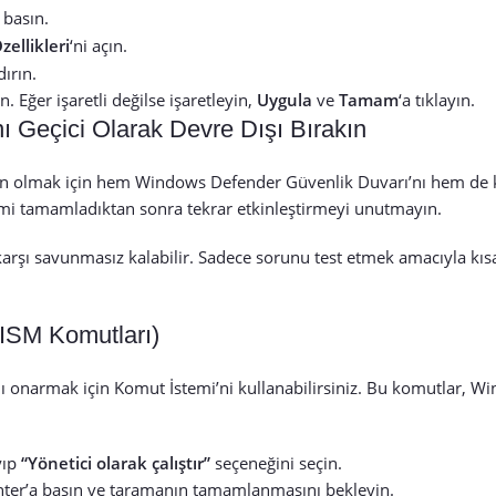
 basın.
zellikleri
‘ni açın.
ırın.
 Eğer işaretli değilse işaretleyin,
Uygula
ve
Tamam
‘a tıklayın.
nı Geçici Olarak Devre Dışı Bırakın
min olmak için hem Windows Defender Güvenlik Duvarı’nı hem de k
şlemi tamamladıktan sonra tekrar etkinleştirmeyi unutmayın.
arşı savunmasız kalabilir. Sadece sorunu test etmek amacıyla kısa
DISM Komutları)
 onarmak için Komut İstemi’ni kullanabilirsiniz. Bu komutlar, W
yıp
“Yönetici olarak çalıştır”
seçeneğini seçin.
ter’a basın ve taramanın tamamlanmasını bekleyin.