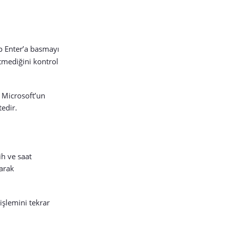
p Enter’a basmayı
tmediğini kontrol
 Microsoft’un
edir.
ih ve saat
yarak
işlemini tekrar