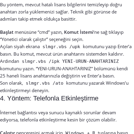
Bu yöntem, mevcut hatalı lisans bilgilerini temizleyip doğru
anahtarı zorla yüklemenizi sağlar. Teknik gibi görünse de
adımları takip etmek oldukça basittir.
Başlat
menüsüne “cmd” yazın,
Komut İstemi
‘ne sağ tıklayıp
“Yönetici olarak çalıştır” seçeneğini seçin.
Açılan siyah ekrana
komutunu yazıp Enter’a
slmgr.vbs /upk
basın. Bu komut, mevcut ürün anahtarını sistemden kaldırır.
Ardından
slmgr.vbs /ipk YENI-URUN-ANAHTARINIZ
komutunu yazın. “YENI-URUN-ANAHTARINIZ” bölümünü kendi
25 haneli lisans anahtarınızla değiştirin ve Enter’a basın.
Son olarak,
komutunu yazarak Windows’u
slmgr.vbs /ato
etkinleştirmeyi deneyin.
4. Yöntem: Telefonla Etkinleştirme
İnternet bağlantısı veya sunucu kaynaklı sorunlar devam
ediyorsa, telefonla etkinleştirme kesin bir çözüm olabilir.
Çalıştır
penceresini açmak için
tuşlarına basın.
Windows + R