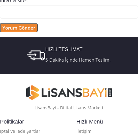
İnternet sitesi
HIZLI TESLİMAT
5 Dakika İçinde Hemen Teslim.
LisansBayi - Dijital Lisans Marketi
Politikalar
Hızlı Menü
İptal ve İade Şartları
İletişim