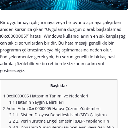
Bir uygulamayı çalıştırmaya veya bir oyunu açmaya çalışırken
aniden karşınıza çıkan “Uygulama düzgün olarak başlatılamadı
(0xc0000005)” hatası, Windows kullanıcılarının en sık karşılaştığı
can sıkıcı sorunlardan biridir. Bu hata mesajı genellikle bir
programın çökmesine veya hiç açılmamasına neden olur.
Endişelenmenize gerek yok; bu sorun genellikle birkaç basit
adımla çözülebilir ve bu rehberde size adım adım yol
göstereceğiz.
Başlıklar
1
0xc0000005 Hatasının Tanımı ve Nedenleri
1.1
Hatanın Yaygın Belirtileri
2
Adım Adım 0xc0000005 Hatası Çözüm Yöntemleri
2.1
1. Sistem Dosyası Denetleyicisini (SFC) Çalıştırın
2.2
2. Veri Yürütme Engellemesini (DEP) Yapılandırın
2.3
3. Donanım Sürücülerini Güncelleyin veya Geri Alın