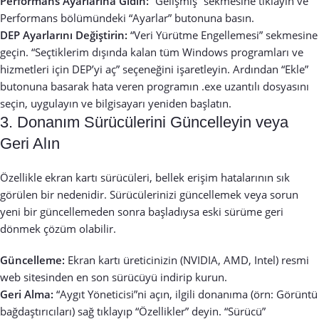
Performans Ayarlarına Gidin:
“Gelişmiş” sekmesine tıklayın ve
Performans bölümündeki “Ayarlar” butonuna basın.
DEP Ayarlarını Değiştirin:
“Veri Yürütme Engellemesi” sekmesine
geçin. “Seçtiklerim dışında kalan tüm Windows programları ve
hizmetleri için DEP’yi aç” seçeneğini işaretleyin. Ardından “Ekle”
butonuna basarak hata veren programın .exe uzantılı dosyasını
seçin, uygulayın ve bilgisayarı yeniden başlatın.
3. Donanım Sürücülerini Güncelleyin veya
Geri Alın
Özellikle ekran kartı sürücüleri, bellek erişim hatalarının sık
görülen bir nedenidir. Sürücülerinizi güncellemek veya sorun
yeni bir güncellemeden sonra başladıysa eski sürüme geri
dönmek çözüm olabilir.
Güncelleme:
Ekran kartı üreticinizin (NVIDIA, AMD, Intel) resmi
web sitesinden en son sürücüyü indirip kurun.
Geri Alma:
“Aygıt Yöneticisi”ni açın, ilgili donanıma (örn: Görüntü
bağdaştırıcıları) sağ tıklayıp “Özellikler” deyin. “Sürücü”