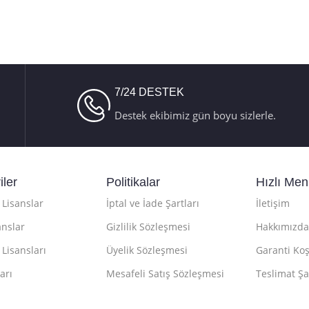
C-10179
Aktivasyon
,
Retail Telefon
Aktivasyon
7/24 DESTEK
Destek ekibimiz gün boyu sizlerle.
iler
Politikalar
Hızlı Me
Lisanslar
İptal ve İade Şartları
İletişim
anslar
Gizlilik Sözleşmesi
Hakkımızda
 Lisansları
Üyelik Sözleşmesi
Garanti Koş
arı
Mesafeli Satış Sözleşmesi
Teslimat Şa