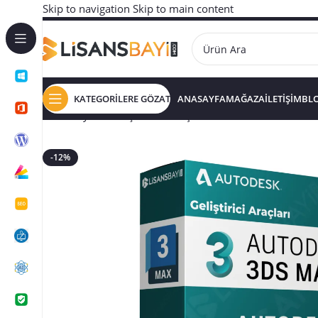
Skip to navigation
Skip to main content
KATEGORİLERE GÖZAT
ANASAYFA
MAĞAZA
İLETİŞİM
BL
Ana Sayfa
/
GELİŞTİRİCİ ARAÇLARI
/
AutoDesk 3DS Max
-12%