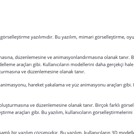
elleştirme yazılımıdır. Bu yazılım, mimari görselleştirme, oyun g
masına, düzenlemesine ve animasyonlandırmasına olanak tanır. Bu 
e araçları gibi. Kullanıcıların modellerini daha gerçekçi hale g
şturmasına ve düzenlemesine olanak tanır.
 animasyonu, hareket yakalama ve yüz animasyonu araçları gibi. B
 oluşturmasına ve düzenlemesine olanak tanır. Birçok farklı görsel
tirme araçları gibi. Bu yazılım, kullanıcıların görselleştirmelerin
amlı bir yazılım çözümüdür. Bu yazılım, kullanıcıların 3D mode