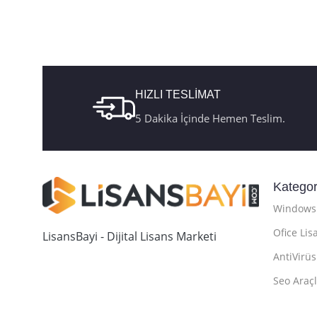
Aktivasyon
,
Retail Telefon
USB Kutu FQ
Aktivasyon
HIZLI TESLİMAT
5 Dakika İçinde Hemen Teslim.
Kategor
Windows 
Ofice Lis
LisansBayi - Dijital Lisans Marketi
AntiVirüs
Seo Araçl