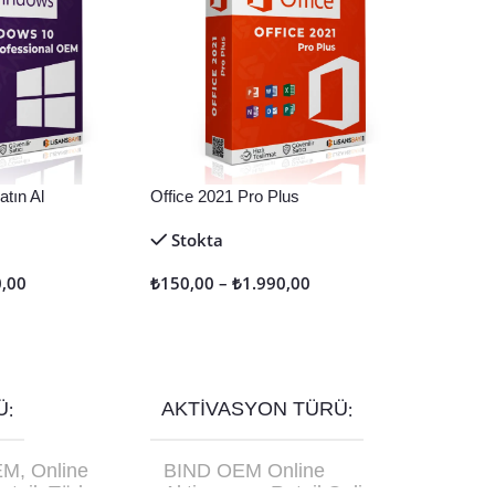
tın Al
Office 2021 Pro Plus
Stokta
0,00
₺
150,00
–
₺
1.990,00
Seçenekler
Ü
AKTIVASYON TÜRÜ
EM
,
Online
BIND OEM Online
etail
,
Türkçe
Aktivasyon
,
Retail Online