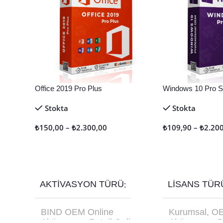
Office 2019 Pro Plus
Windows 10 Pro Sa
Stokta
Stokta
₺
150,00
–
₺
2.300,00
₺
109,90
–
₺
2.20
Seçenekler
Seçenekler
AKTIVASYON TÜRÜ
LISANS TÜR
BIND OEM Online
Kurumsal
,
O
Aktivasyon
,
Retail Online
Aktivasyon
,
R