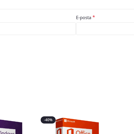
*
E-posta
-40%