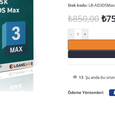
Stok kodu:
LB-AD3DSMax
₺
850,00
₺
7
-
+
13
Şu anda bu ürünü
Ödeme Yöntemleri: