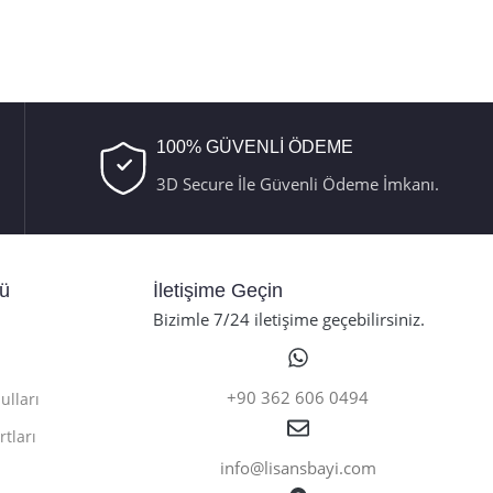
100% GÜVENLİ ÖDEME
3D Secure İle Güvenli Ödeme İmkanı.
nü
İletişime Geçin
Bizimle 7/24 iletişime geçebilirsiniz.
+90 362 606 0494
ulları
rtları
info@lisansbayi.com