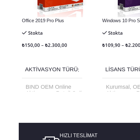
Office 2019 Pro Plus
Windows 10 Pro Sa
Stokta
Stokta
₺
150,00
–
₺
2.300,00
₺
109,90
–
₺
2.20
Seçenekler
Seçenekler
AKTIVASYON TÜRÜ
LISANS TÜR
BIND OEM Online
Kurumsal
,
O
Aktivasyon
,
Retail Online
Aktivasyon
,
R
Aktivasyon
,
Retail Telefon
USB Kutu FQ
Aktivasyon
HIZLI TESLİMAT