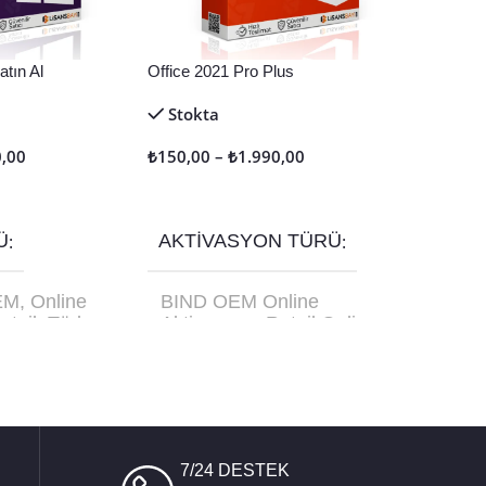
tın Al
Office 2021 Pro Plus
Stokta
0,00
₺
150,00
–
₺
1.990,00
Seçenekler
Ü
AKTIVASYON TÜRÜ
EM
,
Online
BIND OEM Online
etail
,
Türkçe
Aktivasyon
,
Retail Online
C-10179
Aktivasyon
,
Retail Telefon
Aktivasyon
7/24 DESTEK