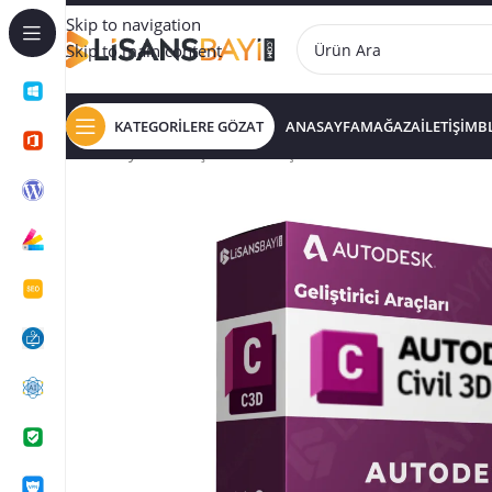
Skip to navigation
Skip to main content
KATEGORİLERE GÖZAT
ANASAYFA
MAĞAZA
İLETİŞİM
B
Ana Sayfa
/
GELİŞTİRİCİ ARAÇLARI
/
Autodesk Civil 3D