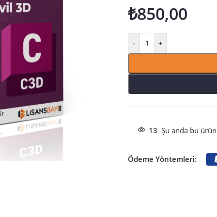
₺
850,00
-
+
13
Şu anda bu ürünü
Ödeme Yöntemleri: