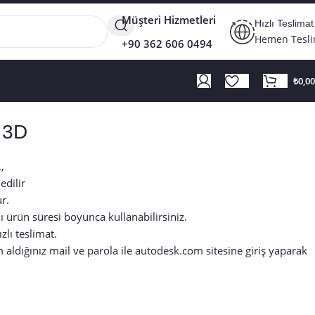
Müşteri Hizmetleri
Hızlı Teslimat
Hemen Tesl
+90 362 606 0494
₺
0,00
 3D
,
edilir
r.
ı ürün süresi boyunca kullanabilirsiniz.
zlı teslimat.
 aldığınız mail ve parola ile
autodesk.com
sitesine giriş yaparak