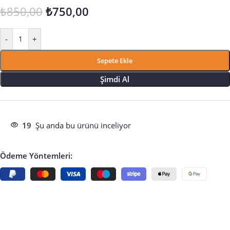
₺
850,00
₺
750,00
-
+
Sepete Ekle
Şimdi Al
19
Şu anda bu ürünü inceliyor
Ödeme Yöntemleri: