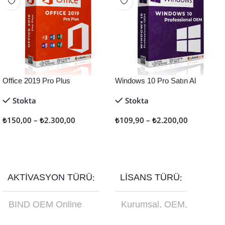
Office 2019 Pro Plus
Windows 10 Pro Satın Al
Stokta
Stokta
₺
150,00
–
₺
2.300,00
₺
109,90
–
₺
2.200,00
Seçenekler
Seçenekler
AKTIVASYON TÜRÜ
LISANS TÜRÜ
BIND OEM Online
Kurumsal
,
OEM
,
Aktivasyon
,
Retail
Online Aktivasyon
,
Online Aktivasyon
,
Retail
,
Türkçe USB