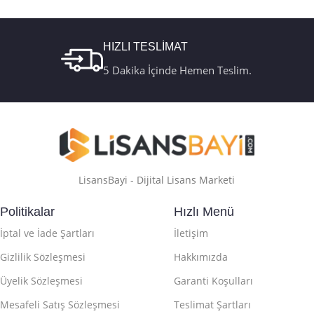
Retail Telefon
Kutu FQC-10179
Aktivasyon
HIZLI TESLİMAT
5 Dakika İçinde Hemen Teslim.
LisansBayi - Dijital Lisans Marketi
Politikalar
Hızlı Menü
İptal ve İade Şartları
İletişim
Gizlilik Sözleşmesi
Hakkımızda
Üyelik Sözleşmesi
Garanti Koşulları
Mesafeli Satış Sözleşmesi
Teslimat Şartları