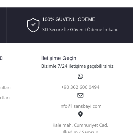
100% GÜVENLİ ÖDEME
3D Secure İle Güvenli Ödeme İmkanı.
nü
İletişime Geçin
Bizimle 7/24 iletişime geçebilirsiniz.
+90 362 606 0494
ulları
rtları
info@lisansbayi.com
Kale mah. Cumhuriyet Cad.
İlkadım / Samsun