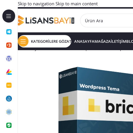
Skip to navigation
Skip to main content
KATEGORİLERE GÖZAT
ANASAYFA
MAĞAZA
İLETİŞİM
BL
Ana Sayfa
/
WORDPRESS TEMA | EKLENTİ
/
Wordpress