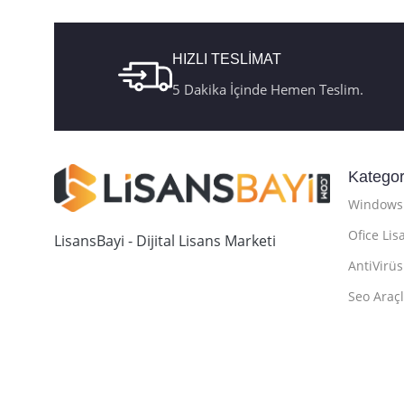
HIZLI TESLİMAT
5 Dakika İçinde Hemen Teslim.
Kategor
Windows 
Ofice Lis
LisansBayi - Dijital Lisans Marketi
AntiVirüs
Seo Araçl