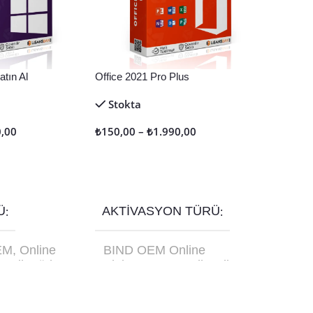
tın Al
Office 2021 Pro Plus
Stokta
0,00
₺
150,00
–
₺
1.990,00
Seçenekler
Ü
AKTIVASYON TÜRÜ
EM
,
Online
BIND OEM Online
etail
,
Türkçe
Aktivasyon
,
Retail Online
C-10179
Aktivasyon
,
Retail Telefon
Aktivasyon