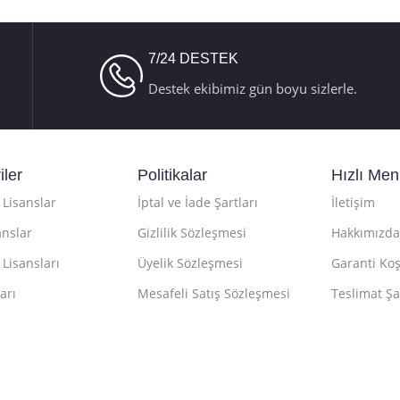
7/24 DESTEK
Destek ekibimiz gün boyu sizlerle.
iler
Politikalar
Hızlı Me
Lisanslar
İptal ve İade Şartları
İletişim
anslar
Gizlilik Sözleşmesi
Hakkımızda
 Lisansları
Üyelik Sözleşmesi
Garanti Koş
arı
Mesafeli Satış Sözleşmesi
Teslimat Şa