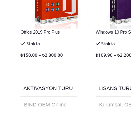
Office 2019 Pro Plus
Windows 10 Pro Sa
Stokta
Stokta
₺
150,00
–
₺
2.300,00
₺
109,90
–
₺
2.20
Seçenekler
Seçenekler
AKTIVASYON TÜRÜ
LISANS TÜR
BIND OEM Online
Kurumsal
,
O
Aktivasyon
,
Retail Online
Aktivasyon
,
R
Aktivasyon
,
Retail Telefon
USB Kutu FQ
Aktivasyon