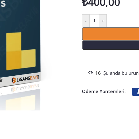
₺
400,00
-
+
16
Şu anda bu ürünü
Ödeme Yöntemleri: