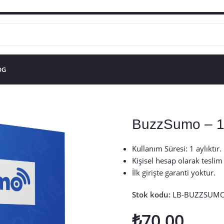
OG
BuzzSumo – 1 
Kullanım Süresi: 1 aylıktır.
Kişisel hesap olarak teslim 
İlk girişte garanti yoktur.
Stok kodu:
LB-BUZZSUM
₺
70,00