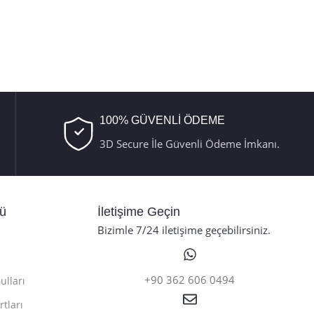
100% GÜVENLİ ÖDEME
3D Secure İle Güvenli Ödeme İmkanı.
nü
İletişime Geçin
Bizimle 7/24 iletişime geçebilirsiniz.
+90 362 606 0494
ulları
rtları