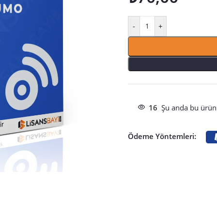
-
+
16
Şu anda bu ürünü
Ödeme Yöntemleri: