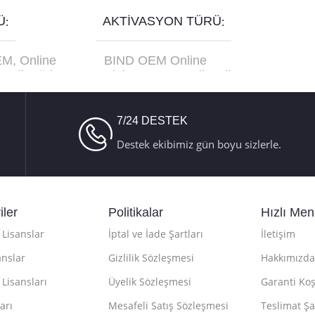
Ü
AKTIVASYON TÜRÜ
EM
,
Online
BIND OEM Online
etail
,
Türkçe
Aktivasyon
,
Retail Online
C-10179
Aktivasyon
,
Retail Telefon
Aktivasyon
7/24 DESTEK
Destek ekibimiz gün boyu sizlerle.
iler
Politikalar
Hızlı Me
Lisanslar
İptal ve İade Şartları
İletişim
anslar
Gizlilik Sözleşmesi
Hakkımızda
 Lisansları
Üyelik Sözleşmesi
Garanti Koş
arı
Mesafeli Satış Sözleşmesi
Teslimat Şa