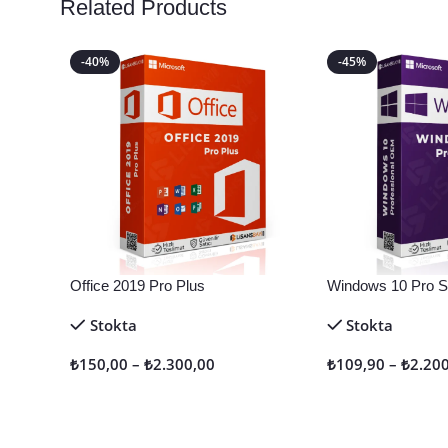
Related Products
-40%
-45%
Office 2019 Pro Plus
Windows 10 Pro Sa
Stokta
Stokta
₺
150,00
–
₺
2.300,00
₺
109,90
–
₺
2.20
Seçenekler
Seçenekler