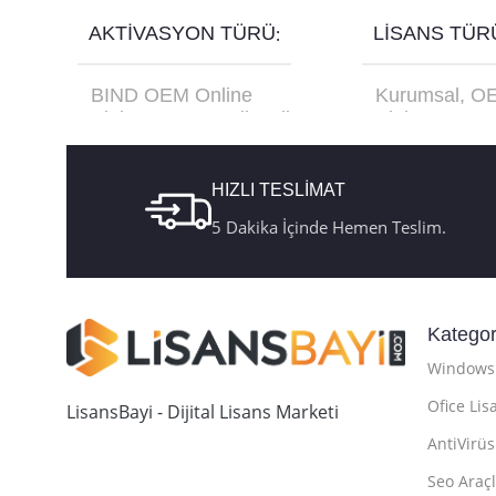
AKTIVASYON TÜRÜ
LISANS TÜR
BIND OEM Online
Kurumsal
,
O
Aktivasyon
,
Retail Online
Aktivasyon
,
R
Aktivasyon
,
Retail Telefon
USB Kutu FQ
Aktivasyon
HIZLI TESLİMAT
5 Dakika İçinde Hemen Teslim.
Kategor
Windows 
Ofice Lis
LisansBayi - Dijital Lisans Marketi
AntiVirüs
Seo Araçl