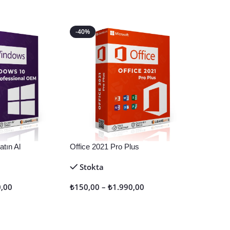
-40%
tın Al
Office 2021 Pro Plus
Stokta
0,00
₺
150,00
–
₺
1.990,00
Seçenekler