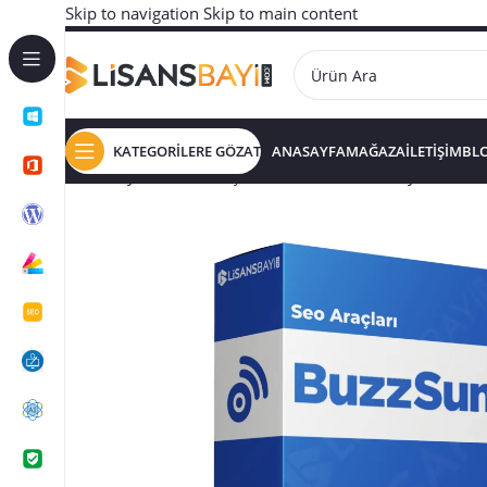
Skip to navigation
Skip to main content
KATEGORİLERE GÖZAT
ANASAYFA
MAĞAZA
İLETİŞİM
BL
Ana Sayfa
/
SEO ARAÇLARI
/
BuzzSumo – 1 Aylık