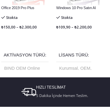
Office 2019 Pro Plus
Windows 10 Pro Satın Al
Stokta
Stokta
₺
150,00
–
₺
2.300,00
₺
109,90
–
₺
2.200,00
Seçenekler
Seçenekler
AKTIVASYON TÜRÜ
LISANS TÜRÜ
BIND OEM Online
Kurumsal
,
OEM
,
Aktivasyon
,
Retail
Online Aktivasyon
,
Online Aktivasyon
,
Retail
,
Türkçe USB
Retail Telefon
Kutu FQC-10179
Aktivasyon
HIZLI TESLİMAT
5 Dakika İçinde Hemen Teslim.