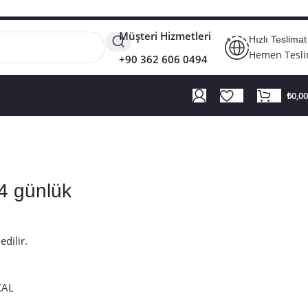
Müşteri Hizmetleri
Hızlı Teslimat
Hemen Tesl
+90 362 606 0494
₺
0,00
14 günlük
edilir.
CAL