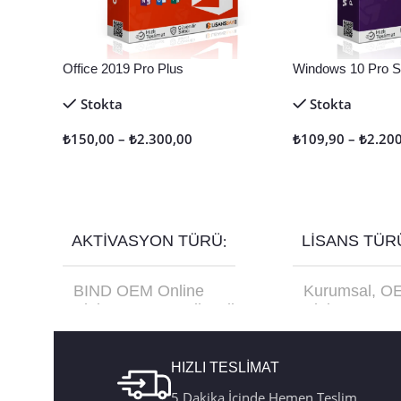
Office 2019 Pro Plus
Windows 10 Pro Sa
Stokta
Stokta
₺
150,00
–
₺
2.300,00
₺
109,90
–
₺
2.20
Seçenekler
Seçenekler
AKTIVASYON TÜRÜ
LISANS TÜR
BIND OEM Online
Kurumsal
,
O
Aktivasyon
,
Retail Online
Aktivasyon
,
R
Aktivasyon
,
Retail Telefon
USB Kutu FQ
Aktivasyon
HIZLI TESLİMAT
5 Dakika İçinde Hemen Teslim.