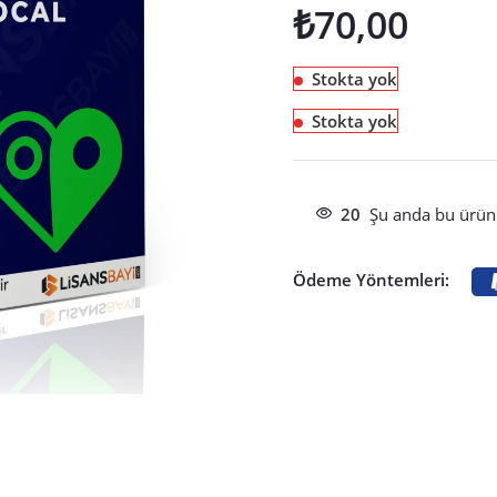
₺
70,00
Stokta yok
Stokta yok
20
Şu anda bu ürünü
Ödeme Yöntemleri: