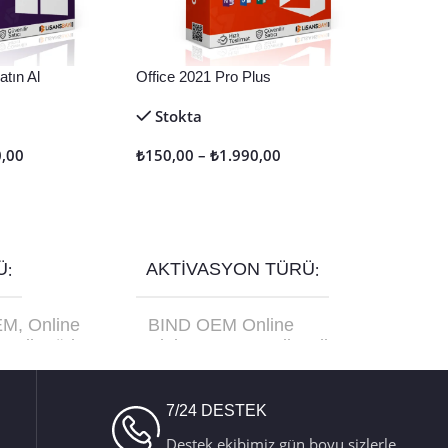
tın Al
Office 2021 Pro Plus
Stokta
0,00
₺
150,00
–
₺
1.990,00
Seçenekler
Ü
AKTIVASYON TÜRÜ
EM
,
Online
BIND OEM Online
etail
,
Türkçe
Aktivasyon
,
Retail Online
C-10179
Aktivasyon
,
Retail Telefon
Aktivasyon
7/24 DESTEK
Destek ekibimiz gün boyu sizlerle.