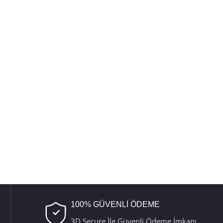
100% GÜVENLİ ÖDEME
3D Secure İle Güvenli Ödeme İmkanı.