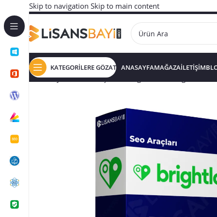
Skip to navigation
Skip to main content
KATEGORİLERE GÖZAT
ANASAYFA
MAĞAZA
İLETİŞİM
BL
Ana Sayfa
/
SEO ARAÇLARI
/
Brightlocal – 14 günlük