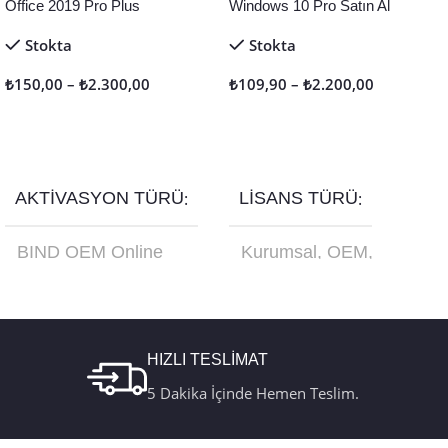
Office 2019 Pro Plus
Windows 10 Pro Satın Al
Stokta
Stokta
₺
150,00
–
₺
2.300,00
₺
109,90
–
₺
2.200,00
Seçenekler
Seçenekler
AKTIVASYON TÜRÜ
LISANS TÜRÜ
BIND OEM Online
Kurumsal
,
OEM
,
Aktivasyon
,
Retail
Online Aktivasyon
,
Online Aktivasyon
,
Retail
,
Türkçe USB
Retail Telefon
Kutu FQC-10179
Aktivasyon
HIZLI TESLİMAT
5 Dakika İçinde Hemen Teslim.