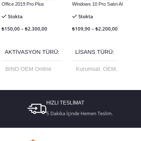
Office 2019 Pro Plus
Windows 10 Pro Satın Al
Stokta
Stokta
₺
150,00
–
₺
2.300,00
₺
109,90
–
₺
2.200,00
Seçenekler
Seçenekler
AKTIVASYON TÜRÜ
LISANS TÜRÜ
BIND OEM Online
Kurumsal
,
OEM
,
Aktivasyon
,
Retail
Online Aktivasyon
,
Online Aktivasyon
,
Retail
,
Türkçe USB
Retail Telefon
Kutu FQC-10179
Aktivasyon
HIZLI TESLİMAT
5 Dakika İçinde Hemen Teslim.