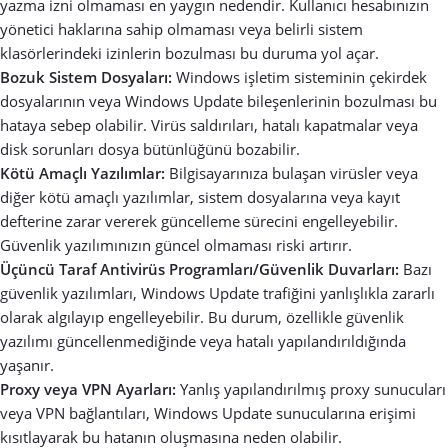
yazma izni olmaması en yaygın nedendir. Kullanıcı hesabınızın
yönetici haklarına sahip olmaması veya belirli sistem
klasörlerindeki izinlerin bozulması bu duruma yol açar.
Bozuk Sistem Dosyaları:
Windows işletim sisteminin çekirdek
dosyalarının veya Windows Update bileşenlerinin bozulması bu
hataya sebep olabilir. Virüs saldırıları, hatalı kapatmalar veya
disk sorunları dosya bütünlüğünü bozabilir.
Kötü Amaçlı Yazılımlar:
Bilgisayarınıza bulaşan virüsler veya
diğer kötü amaçlı yazılımlar, sistem dosyalarına veya kayıt
defterine zarar vererek güncelleme sürecini engelleyebilir.
Güvenlik yazılımınızın güncel olmaması riski artırır.
Üçüncü Taraf Antivirüs Programları/Güvenlik Duvarları:
Bazı
güvenlik yazılımları, Windows Update trafiğini yanlışlıkla zararlı
olarak algılayıp engelleyebilir. Bu durum, özellikle güvenlik
yazılımı güncellenmediğinde veya hatalı yapılandırıldığında
yaşanır.
Proxy veya VPN Ayarları:
Yanlış yapılandırılmış proxy sunucuları
veya VPN bağlantıları, Windows Update sunucularına erişimi
kısıtlayarak bu hatanın oluşmasına neden olabilir.