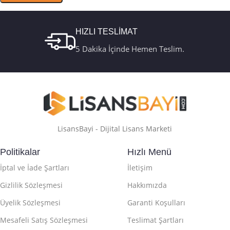
HIZLI TESLİMAT
5 Dakika İçinde Hemen Teslim.
LisansBayi - Dijital Lisans Marketi
Politikalar
Hızlı Menü
İptal ve İade Şartları
İletişim
Gizlilik Sözleşmesi
Hakkımızda
Üyelik Sözleşmesi
Garanti Koşulları
Mesafeli Satış Sözleşmesi
Teslimat Şartları