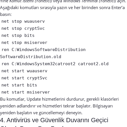
Yine
Komut İstemi (Yönetici)
veya
Windows Terminal (Yönetici)
açın.
Aşağıdaki komutları sırasıyla yazın ve her birinden sonra Enter’a
basın:
net stop wuauserv
net stop cryptSvc
net stop bits
net stop msiserver
ren C:WindowsSoftwareDistribution
SoftwareDistribution.old
ren C:WindowsSystem32catroot2 catroot2.old
net start wuauserv
net start cryptSvc
net start bits
net start msiserver
Bu komutlar, Update hizmetlerini durdurur, gerekli klasörleri
yeniden adlandırır ve hizmetleri tekrar başlatır. Bilgisayarı
yeniden başlatın ve güncellemeyi deneyin.
4. Antivirüs ve Güvenlik Duvarını Geçici