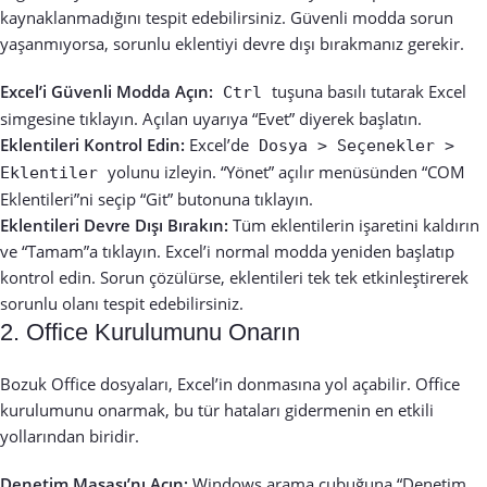
kaynaklanmadığını tespit edebilirsiniz. Güvenli modda sorun
yaşanmıyorsa, sorunlu eklentiyi devre dışı bırakmanız gerekir.
Excel’i Güvenli Modda Açın:
tuşuna basılı tutarak Excel
Ctrl
simgesine tıklayın. Açılan uyarıya “Evet” diyerek başlatın.
Eklentileri Kontrol Edin:
Excel’de
Dosya > Seçenekler >
yolunu izleyin. “Yönet” açılır menüsünden “COM
Eklentiler
Eklentileri”ni seçip “Git” butonuna tıklayın.
Eklentileri Devre Dışı Bırakın:
Tüm eklentilerin işaretini kaldırın
ve “Tamam”a tıklayın. Excel’i normal modda yeniden başlatıp
kontrol edin. Sorun çözülürse, eklentileri tek tek etkinleştirerek
sorunlu olanı tespit edebilirsiniz.
2. Office Kurulumunu Onarın
Bozuk Office dosyaları, Excel’in donmasına yol açabilir. Office
kurulumunu onarmak, bu tür hataları gidermenin en etkili
yollarından biridir.
Denetim Masası’nı Açın:
Windows arama çubuğuna “Denetim