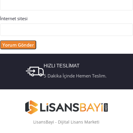
İnternet sitesi
HIZLI TESLİMAT
5 Dakika İçinde Hemen Teslim.
LisansBayi - Dijital Lisans Marketi