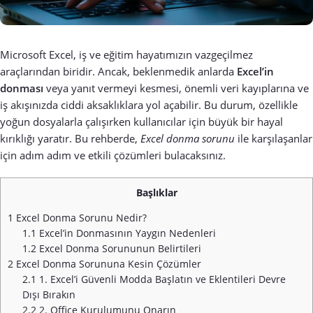
Microsoft Excel, iş ve eğitim hayatımızın vazgeçilmez
araçlarından biridir. Ancak, beklenmedik anlarda
Excel’in
donması
veya yanıt vermeyi kesmesi, önemli veri kayıplarına ve
iş akışınızda ciddi aksaklıklara yol açabilir. Bu durum, özellikle
yoğun dosyalarla çalışırken kullanıcılar için büyük bir hayal
kırıklığı yaratır. Bu rehberde,
Excel donma sorunu
ile karşılaşanlar
için adım adım ve etkili çözümleri bulacaksınız.
Başlıklar
1
Excel Donma Sorunu Nedir?
1.1
Excel’in Donmasının Yaygın Nedenleri
1.2
Excel Donma Sorununun Belirtileri
2
Excel Donma Sorununa Kesin Çözümler
2.1
1. Excel’i Güvenli Modda Başlatın ve Eklentileri Devre
Dışı Bırakın
2.2
2. Office Kurulumunu Onarın