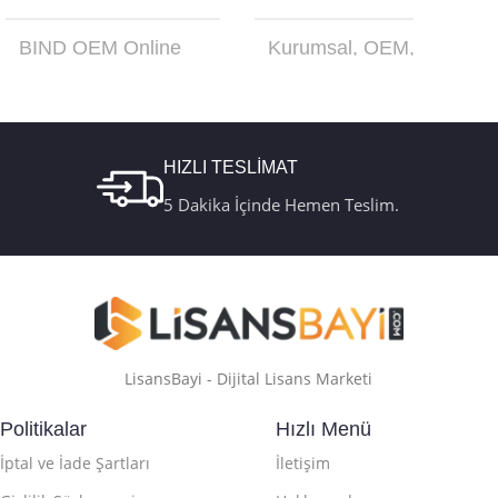
BIND OEM Online
Kurumsal
,
OEM
,
Aktivasyon
,
Retail
Online Aktivasyon
,
Online Aktivasyon
,
Retail
,
Türkçe USB
Retail Telefon
Kutu FQC-10179
Aktivasyon
HIZLI TESLİMAT
5 Dakika İçinde Hemen Teslim.
LisansBayi - Dijital Lisans Marketi
Politikalar
Hızlı Menü
İptal ve İade Şartları
İletişim