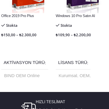
Office 2019 Pro Plus
Windows 10 Pro Satın Al
Stokta
Stokta
₺
150,00
–
₺
2.300,00
₺
109,90
–
₺
2.200,00
Seçenekler
Seçenekler
AKTIVASYON TÜRÜ
LISANS TÜRÜ
BIND OEM Online
Kurumsal
,
OEM
,
Aktivasyon
,
Retail
Online Aktivasyon
,
Online Aktivasyon
,
Retail
,
Türkçe USB
Retail Telefon
Kutu FQC-10179
Aktivasyon
HIZLI TESLİMAT