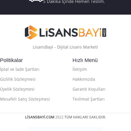
5 Dakika İçinde Hemen Teslim.
LisansBayi - Dijital Lisans Marketi
Politikalar
Hızlı Menü
İptal ve İade Şartları
İletişim
Gizlilik Sözleşmesi
Hakkımızda
Üyelik Sözleşmesi
Garanti Koşulları
Mesafeli Satış Sözleşmesi
Teslimat Şartları
LİSANSBAYİ.COM
2022
TÜM HAKLARI SAKLIDIR.