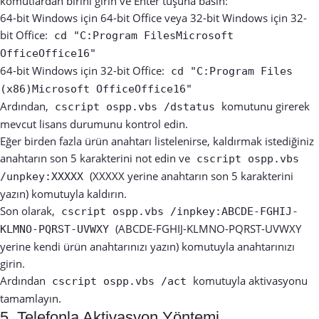
komutlardan birini girin ve Enter tuşuna basın:
64-bit Windows için 64-bit Office veya 32-bit Windows için 32-
bit Office:
cd "C:Program FilesMicrosoft
OfficeOffice16"
64-bit Windows için 32-bit Office:
cd "C:Program Files
(x86)Microsoft OfficeOffice16"
Ardından,
komutunu girerek
cscript ospp.vbs /dstatus
mevcut lisans durumunu kontrol edin.
Eğer birden fazla ürün anahtarı listelenirse, kaldırmak istediğiniz
anahtarın son 5 karakterini not edin ve
cscript ospp.vbs
(XXXXX yerine anahtarın son 5 karakterini
/unpkey:XXXXX
yazın) komutuyla kaldırın.
Son olarak,
cscript ospp.vbs /inpkey:ABCDE-FGHIJ-
(ABCDE-FGHIJ-KLMNO-PQRST-UVWXY
KLMNO-PQRST-UVWXY
yerine kendi ürün anahtarınızı yazın) komutuyla anahtarınızı
girin.
Ardından
komutuyla aktivasyonu
cscript ospp.vbs /act
tamamlayın.
5. Telefonla Aktivasyon Yöntemi