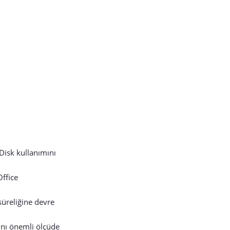
Disk kullanımını
Office
süreliğine devre
ını önemli ölçüde