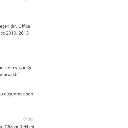
çerlidir. Office
fice 2010, 2013
nıcının yaşadığı
i proaktif
umu düşünmek son
Older
sin Çözüm Rehberi