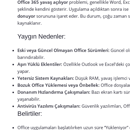
Office 365 yavaş açılıyor
problemi, genellikle Word, Exc
şeklinde kendini gösterir. Uygulama açıldıktan sonra is
donuyor
sorununa işaret eder. Bu durum, çoğu zaman si
kaynaklanır.
Yaygın Nedenler:
Eski veya Güncel Olmayan Office Sürümleri:
Güncel olm
barındırabilir.
Aşırı Yüklü Eklentiler:
Özellikle Outlook ve Excel’deki ço
yapar.
Yetersiz Sistem Kaynakları:
Düşük RAM, yavaş işlemci ve
Bozuk Office Yüklemesi veya Önbellek:
Office dosyalar
Donanım Hızlandırma Çakışmaları:
Bazı ekran kartı sü
yaşanabilir.
Antivirüs Yazılımı Çakışmaları:
Güvenlik yazılımları, Off
Belirtiler:
Office uygulamaları başlatılırken uzun süre “Yükleniyor” 