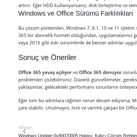
artırır. Eğer HDD kullanıyorsanız, disk birleştirme ve te
Windows ve Office Sürümü Farklılıkları
Bu çözüm yöntemleri, Windows 7, 8.1, 10 ve 11 işletim si
365 bir abonelik hizmeti olduğundan, uygulamalarınız ge
veya 2016 gibi eski sürümlerde de benzer adımlar uygula
Sonuç ve Öneriler
Office 365 yavaş açılıyor
ve
Office 365 donuyor
sorunla
problemleri çözebilirsiniz. Düzenli güncellemeler, gerek
yaklaşımlar, gelecekteki performans sorunlarını önleyece
Eğer tüm bu adımlara rağmen sorun devam ediyorsa, Mic
çare olabilir. Unutmayın, hızlı ve verimli çalışan bir Offi
Newer
Windows Update 0x80070005 Hatası: Kalıcı Çözüm Rehber