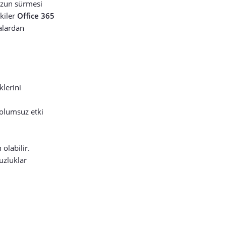
uzun sürmesi
kiler
Office 365
alardan
klerini
olumsuz etki
olabilir.
uzluklar