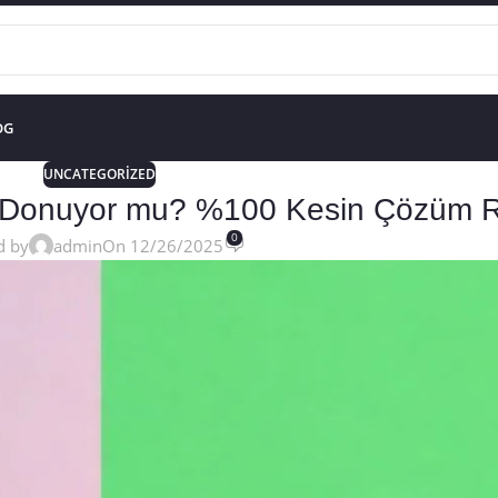
OG
UNCATEGORIZED
ve Donuyor mu? %100 Kesin Çözüm R
0
d by
admin
On 12/26/2025