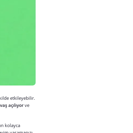
lde etkileyebilir.
vaş açılıyor
ve
ın kolayca
neyim yaşamanızı