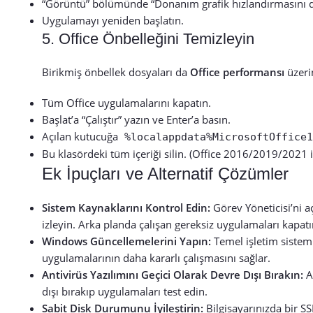
“Görüntü” bölümünde “Donanım grafik hızlandırmasını dev
Uygulamayı yeniden başlatın.
5. Office Önbelleğini Temizleyin
Birikmiş önbellek dosyaları da
Office performansı
üzeri
Tüm Office uygulamalarını kapatın.
Başlat’a “Çalıştır” yazın ve Enter’a basın.
Açılan kutucuğa
%localappdata%MicrosoftOffice
Bu klasördeki tüm içeriği silin. (Office 2016/2019/2021 iç
Ek İpuçları ve Alternatif Çözümler
Sistem Kaynaklarını Kontrol Edin:
Görev Yöneticisi’ni a
izleyin. Arka planda çalışan gereksiz uygulamaları kapatı
Windows Güncellemelerini Yapın:
Temel işletim sistem
uygulamalarının daha kararlı çalışmasını sağlar.
Antivirüs Yazılımını Geçici Olarak Devre Dışı Bırakın:
An
dışı bırakıp uygulamaları test edin.
Sabit Disk Durumunu İyileştirin:
Bilgisayarınızda bir S