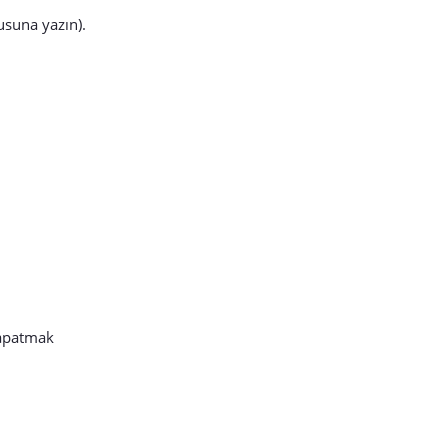
usuna yazın).
kapatmak