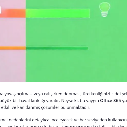
yavaş açılması veya çalışırken donması, üretkenliğinizi ciddi şeki
üyük bir hayal kırıklığı yaratır. Neyse ki, bu yaygın
Office 365 ya
 etkili ve kanıtlanmış çözümler bulunmaktadır.
emel nedenlerini detaylıca inceleyecek ve her seviyeden kullanıcın
 Uygulamalarınızın eski hızına kavuşmasını ve kesintisiz bir de