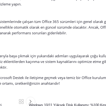
mizleme yapın.
stemlerinde çalışan tüm Office 365 sürümleri için genel olarak ge
nellikle otomatik olarak en güncel sürümde olacaktır. Ancak, Of
narak performans sorunları giderilebilir.
rıyla başa çıkmak için yukarıdaki adımları uygulayarak çoğu kulla
siz eklentilerden kaçınma ve sistem kaynaklarını optimize etme gib
ktir.
rosoft Destek ile iletişime geçmek veya temiz bir Office kurul
ce ortamı, üretkenliğinizin anahtarıdır!
i
Windows 10/11 Yüksek Disk Kullanımı: %100 Ke