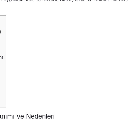
i
m)
nımı ve Nedenleri