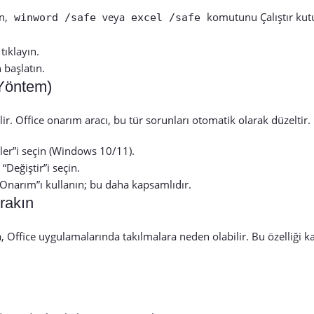
in,
veya
komutunu Çalıştır kut
winword /safe
excel /safe
tıklayın.
 başlatın.
 Yöntem)
r. Office onarım aracı, bu tür sorunları otomatik olarak düzeltir.
ler”i seçin (Windows 10/11).
“Değiştir”i seçin.
Onarım”ı kullanın; bu daha kapsamlıdır.
rakın
Office uygulamalarında takılmalara neden olabilir. Bu özelliği 