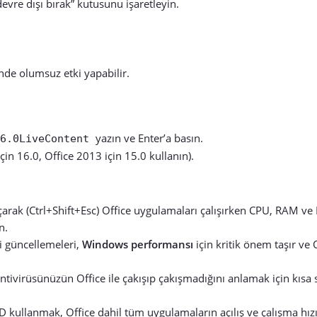
re dışı bırak” kutusunu işaretleyin.
nde olumsuz etki yapabilir.
yazın ve Enter’a basın.
16.0LiveContent
in 16.0, Office 2013 için 15.0 kullanın).
çarak (Ctrl+Shift+Esc) Office uygulamaları çalışırken CPU, RAM ve 
n.
i güncellemeleri,
Windows performansı
için kritik önem taşır ve 
tivirüsünüzün Office ile çakışıp çakışmadığını anlamak için kısa 
SD kullanmak, Office dahil tüm uygulamaların açılış ve çalışma hız