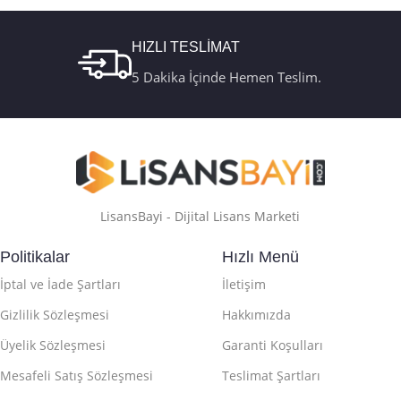
HIZLI TESLİMAT
5 Dakika İçinde Hemen Teslim.
LisansBayi - Dijital Lisans Marketi
Politikalar
Hızlı Menü
İptal ve İade Şartları
İletişim
Gizlilik Sözleşmesi
Hakkımızda
Üyelik Sözleşmesi
Garanti Koşulları
Mesafeli Satış Sözleşmesi
Teslimat Şartları