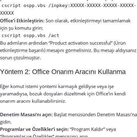
cscript ospp.vbs /inpkey:XXXXX-XXXXX-XXXXX-XXXXX-
XXXXX
Office’i Etkinleştirin:
Son olarak, etkinleştirmeyi tamamlamak
için şu komutu girin:
cscript ospp.vbs /act
Bu adımların ardından “Product activation successful” (Ürün
etkinleştirme başarılı) mesajını görmelisiniz. Bu mesajı aldıysanız
sorun çözülmüştür.
Yöntem 2: Office Onarım Aracını Kullanma
Eğer komut istemi yöntemi karmaşık geldiyse veya işe
yaramadıysa, bozuk dosyaları düzeltmek için Office’in kendi
onarım aracını kullanabilirsiniz.
Denetim Masası’nı açın:
Başlat menüsünden Denetim Masası’na
gidin.
Programlar ve Özellikler’i seçin:
“Program Kaldır” veya
“Programlar ve Özellikler” menüsünü açın.