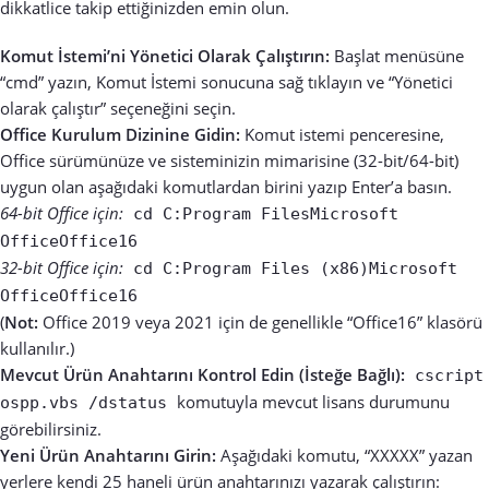
dikkatlice takip ettiğinizden emin olun.
Komut İstemi’ni Yönetici Olarak Çalıştırın:
Başlat menüsüne
“cmd” yazın, Komut İstemi sonucuna sağ tıklayın ve “Yönetici
olarak çalıştır” seçeneğini seçin.
Office Kurulum Dizinine Gidin:
Komut istemi penceresine,
Office sürümünüze ve sisteminizin mimarisine (32-bit/64-bit)
uygun olan aşağıdaki komutlardan birini yazıp Enter’a basın.
64-bit Office için:
cd C:Program FilesMicrosoft
OfficeOffice16
32-bit Office için:
cd C:Program Files (x86)Microsoft
OfficeOffice16
(
Not:
Office 2019 veya 2021 için de genellikle “Office16” klasörü
kullanılır.)
Mevcut Ürün Anahtarını Kontrol Edin (İsteğe Bağlı):
cscript
komutuyla mevcut lisans durumunu
ospp.vbs /dstatus
görebilirsiniz.
Yeni Ürün Anahtarını Girin:
Aşağıdaki komutu, “XXXXX” yazan
yerlere kendi 25 haneli ürün anahtarınızı yazarak çalıştırın: