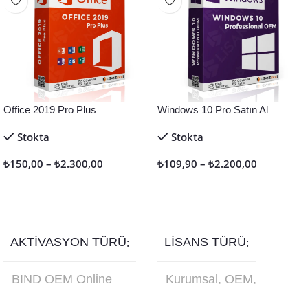
Office 2019 Pro Plus
Windows 10 Pro Satın Al
Stokta
Stokta
₺
150,00
–
₺
2.300,00
₺
109,90
–
₺
2.200,00
Seçenekler
Seçenekler
AKTIVASYON TÜRÜ
LISANS TÜRÜ
BIND OEM Online
Kurumsal
,
OEM
,
Aktivasyon
,
Retail
Online Aktivasyon
,
Online Aktivasyon
,
Retail
,
Türkçe USB