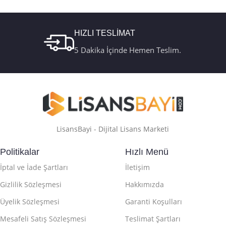
Retail Telefon
Kutu FQC-10179
Aktivasyon
HIZLI TESLİMAT
5 Dakika İçinde Hemen Teslim.
LisansBayi - Dijital Lisans Marketi
Politikalar
Hızlı Menü
İptal ve İade Şartları
İletişim
Gizlilik Sözleşmesi
Hakkımızda
Üyelik Sözleşmesi
Garanti Koşulları
Mesafeli Satış Sözleşmesi
Teslimat Şartları