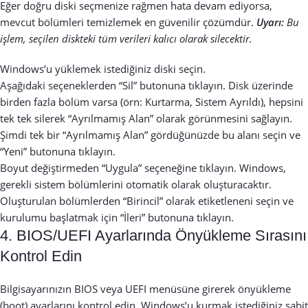
Eğer doğru diski seçmenize rağmen hata devam ediyorsa,
mevcut bölümleri temizlemek en güvenilir çözümdür.
Uyarı:
Bu
işlem, seçilen diskteki tüm verileri kalıcı olarak silecektir.
Windows’u yüklemek istediğiniz diski seçin.
Aşağıdaki seçeneklerden “Sil” butonuna tıklayın. Disk üzerinde
birden fazla bölüm varsa (örn: Kurtarma, Sistem Ayrıldı), hepsini
tek tek silerek “Ayrılmamış Alan” olarak görünmesini sağlayın.
Şimdi tek bir “Ayrılmamış Alan” gördüğünüzde bu alanı seçin ve
“Yeni” butonuna tıklayın.
Boyut değiştirmeden “Uygula” seçeneğine tıklayın. Windows,
gerekli sistem bölümlerini otomatik olarak oluşturacaktır.
Oluşturulan bölümlerden “Birincil” olarak etiketleneni seçin ve
kurulumu başlatmak için “İleri” butonuna tıklayın.
4. BIOS/UEFI Ayarlarında Önyükleme Sırasını
Kontrol Edin
Bilgisayarınızın BIOS veya UEFI menüsüne girerek önyükleme
(boot) ayarlarını kontrol edin. Windows’u kurmak istediğiniz sabit