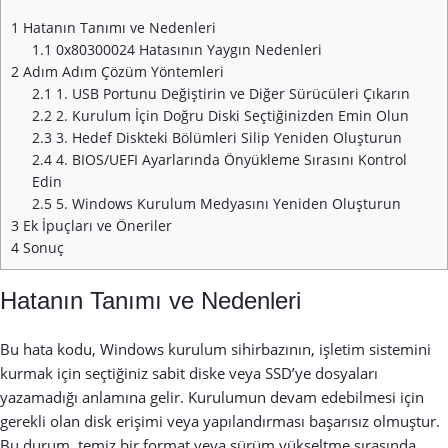
1
Hatanın Tanımı ve Nedenleri
1.1
0x80300024 Hatasının Yaygın Nedenleri
2
Adım Adım Çözüm Yöntemleri
2.1
1. USB Portunu Değiştirin ve Diğer Sürücüleri Çıkarın
2.2
2. Kurulum İçin Doğru Diski Seçtiğinizden Emin Olun
2.3
3. Hedef Diskteki Bölümleri Silip Yeniden Oluşturun
2.4
4. BIOS/UEFI Ayarlarında Önyükleme Sırasını Kontrol
Edin
2.5
5. Windows Kurulum Medyasını Yeniden Oluşturun
3
Ek İpuçları ve Öneriler
4
Sonuç
Hatanın Tanımı ve Nedenleri
Bu hata kodu, Windows kurulum sihirbazının, işletim sistemini
kurmak için seçtiğiniz sabit diske veya SSD’ye dosyaları
yazamadığı anlamına gelir. Kurulumun devam edebilmesi için
gerekli olan disk erişimi veya yapılandırması başarısız olmuştur.
Bu durum, temiz bir format veya sürüm yükseltme sırasında