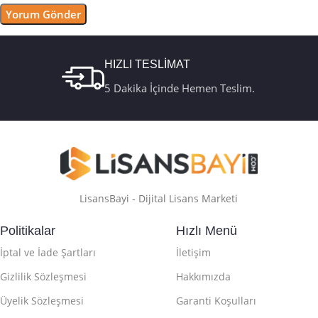
HIZLI TESLİMAT
5 Dakika İçinde Hemen Teslim.
LisansBayi - Dijital Lisans Marketi
Politikalar
Hızlı Menü
İptal ve İade Şartları
İletişim
Gizlilik Sözleşmesi
Hakkımızda
Üyelik Sözleşmesi
Garanti Koşulları