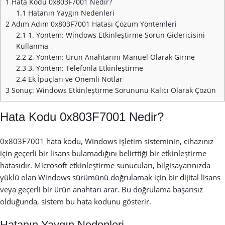
1
Hata Kodu 0x803F7001 Nedir?
1.1
Hatanın Yaygın Nedenleri
2
Adım Adım 0x803F7001 Hatası Çözüm Yöntemleri
2.1
1. Yöntem: Windows Etkinleştirme Sorun Gidericisini
Kullanma
2.2
2. Yöntem: Ürün Anahtarını Manuel Olarak Girme
2.3
3. Yöntem: Telefonla Etkinleştirme
2.4
Ek İpuçları ve Önemli Notlar
3
Sonuç: Windows Etkinleştirme Sorununu Kalıcı Olarak Çözün
Hata Kodu 0x803F7001 Nedir?
0x803F7001 hata kodu, Windows işletim sisteminin, cihazınız
için geçerli bir lisans bulamadığını belirttiği bir etkinleştirme
hatasıdır. Microsoft etkinleştirme sunucuları, bilgisayarınızda
yüklü olan Windows sürümünü doğrulamak için bir dijital lisans
veya geçerli bir ürün anahtarı arar. Bu doğrulama başarısız
olduğunda, sistem bu hata kodunu gösterir.
Hatanın Yaygın Nedenleri