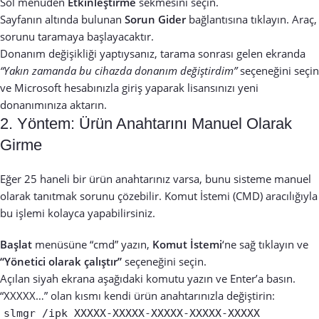
Sol menüden
Etkinleştirme
sekmesini seçin.
Sayfanın altında bulunan
Sorun Gider
bağlantısına tıklayın. Araç,
sorunu taramaya başlayacaktır.
Donanım değişikliği yaptıysanız, tarama sonrası gelen ekranda
“Yakın zamanda bu cihazda donanım değiştirdim”
seçeneğini seçin
ve Microsoft hesabınızla giriş yaparak lisansınızı yeni
donanımınıza aktarın.
2. Yöntem: Ürün Anahtarını Manuel Olarak
Girme
Eğer 25 haneli bir ürün anahtarınız varsa, bunu sisteme manuel
olarak tanıtmak sorunu çözebilir. Komut İstemi (CMD) aracılığıyla
bu işlemi kolayca yapabilirsiniz.
Başlat
menüsüne “cmd” yazın,
Komut İstemi
‘ne sağ tıklayın ve
“Yönetici olarak çalıştır”
seçeneğini seçin.
Açılan siyah ekrana aşağıdaki komutu yazın ve Enter’a basın.
“XXXXX…” olan kısmı kendi ürün anahtarınızla değiştirin:
slmgr /ipk XXXXX-XXXXX-XXXXX-XXXXX-XXXXX