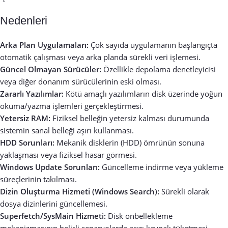
Nedenleri
Arka Plan Uygulamaları:
Çok sayıda uygulamanın başlangıçta
otomatik çalışması veya arka planda sürekli veri işlemesi.
Güncel Olmayan Sürücüler:
Özellikle depolama denetleyicisi
veya diğer donanım sürücülerinin eski olması.
Zararlı Yazılımlar:
Kötü amaçlı yazılımların disk üzerinde yoğun
okuma/yazma işlemleri gerçekleştirmesi.
Yetersiz RAM:
Fiziksel belleğin yetersiz kalması durumunda
sistemin sanal belleği aşırı kullanması.
HDD Sorunları:
Mekanik disklerin (HDD) ömrünün sonuna
yaklaşması veya fiziksel hasar görmesi.
Windows Update Sorunları:
Güncelleme indirme veya yükleme
süreçlerinin takılması.
Dizin Oluşturma Hizmeti (Windows Search):
Sürekli olarak
dosya dizinlerini güncellemesi.
Superfetch/SysMain Hizmeti:
Disk önbellekleme
mekanizmasının belirli senaryolarda aşırı kaynak tüketmesi.