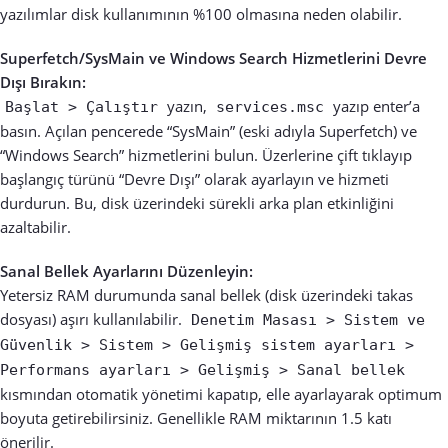
yazılımlar disk kullanımının %100 olmasına neden olabilir.
Superfetch/SysMain ve Windows Search Hizmetlerini Devre
Dışı Bırakın:
yazın,
yazıp enter’a
Başlat > Çalıştır
services.msc
basın. Açılan pencerede “SysMain” (eski adıyla Superfetch) ve
“Windows Search” hizmetlerini bulun. Üzerlerine çift tıklayıp
başlangıç türünü “Devre Dışı” olarak ayarlayın ve hizmeti
durdurun. Bu, disk üzerindeki sürekli arka plan etkinliğini
azaltabilir.
Sanal Bellek Ayarlarını Düzenleyin:
Yetersiz RAM durumunda sanal bellek (disk üzerindeki takas
dosyası) aşırı kullanılabilir.
Denetim Masası > Sistem ve
Güvenlik > Sistem > Gelişmiş sistem ayarları >
Performans ayarları > Gelişmiş > Sanal bellek
kısmından otomatik yönetimi kapatıp, elle ayarlayarak optimum
boyuta getirebilirsiniz. Genellikle RAM miktarının 1.5 katı
önerilir.