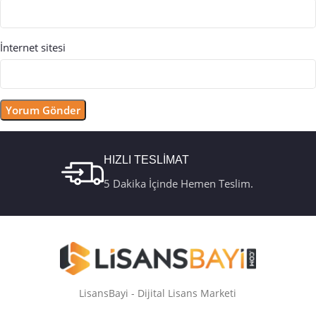
İnternet sitesi
HIZLI TESLİMAT
5 Dakika İçinde Hemen Teslim.
LisansBayi - Dijital Lisans Marketi