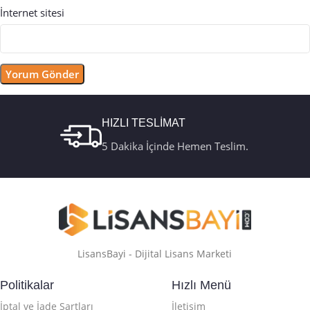
İnternet sitesi
HIZLI TESLİMAT
5 Dakika İçinde Hemen Teslim.
LisansBayi - Dijital Lisans Marketi
Politikalar
Hızlı Menü
İptal ve İade Şartları
İletişim