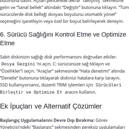
butonuna basın. Açılan pencerede tekrar “Gelişmiş” sekmesine
gelin ve “Sanal bellek” altındaki “Değiştir” butonuna tıklayın. “Tüm
sürücülerde disk belleği dosyası boyutunu otomatik yönet”
seçeneğini işaretleyin veya özel bir boyut belirleyerek deneyin.
6. Sürücü Sağlığını Kontrol Etme ve Optimize
Etme
Sabit diskinizin sağlığı disk performansını doğrudan etkiler.
‘ni açın, C: sürücünüze sağ tıklayın ve
Dosya Gezgini
“Özellikler”i seçin. “Araçlar” sekmesinde “Hata denetimi” altında
“Denetle” butonuna tıklayarak diskinizi hatalara karşı tarayın.
SSD kullanıyorsanız, düzenli TRIM işlemleri için
Sürücüleri
aracını kullanın.
Birleştir ve Optimize Et
Ek İpuçları ve Alternatif Çözümler
Başlangıç Uygulamalarını Devre Dışı Bırakma:
Görev
Yöneticisi’ndeki “Başlangıç” sekmesinden gereksiz uygulamaları