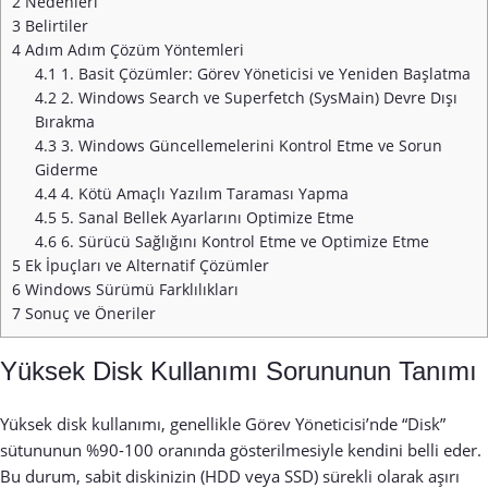
2
Nedenleri
3
Belirtiler
4
Adım Adım Çözüm Yöntemleri
4.1
1. Basit Çözümler: Görev Yöneticisi ve Yeniden Başlatma
4.2
2. Windows Search ve Superfetch (SysMain) Devre Dışı
Bırakma
4.3
3. Windows Güncellemelerini Kontrol Etme ve Sorun
Giderme
4.4
4. Kötü Amaçlı Yazılım Taraması Yapma
4.5
5. Sanal Bellek Ayarlarını Optimize Etme
4.6
6. Sürücü Sağlığını Kontrol Etme ve Optimize Etme
5
Ek İpuçları ve Alternatif Çözümler
6
Windows Sürümü Farklılıkları
7
Sonuç ve Öneriler
Yüksek Disk Kullanımı Sorununun Tanımı
Yüksek disk kullanımı, genellikle Görev Yöneticisi’nde “Disk”
sütununun %90-100 oranında gösterilmesiyle kendini belli eder.
Bu durum, sabit diskinizin (HDD veya SSD) sürekli olarak aşırı