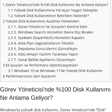
1
Görev Yöneticisi’nde %100 Disk Kullanımı Ne Anlama Geliyor?
1.1
Yüksek Disk Kullanımına Yol Açan Yaygın Sebepler
1.2
Yüksek Disk Kullanımının Belirtileri Nelerdir?
2
Yüksek Disk Kullanımını Azaltma Yöntemleri
2.1
1. Görev Yöneticisi ile Süreçleri Kontrol Edin
2.2
2. Windows Search Hizmetini Devre Dışı Bırakın
2.3
3. SysMain (Superfetch) Hizmetini Kapatın
2.4
4. Arka Plan Uygulamalarını Yönetin
2.5
5. Depolama Sürücülerini Güncelleyin
2.6
6. Kötü Amaçlı Yazılım Taraması Yapın
2.7
7. Sanal Bellek Ayarlarını Düzenleyin
3
Ek İpuçları ve Performans Optimizasyonları
3.1
Windows 10 ve Windows 11’de Yüksek Disk Kullanımı
4
Performansınızı Geri Kazanın!
Görev Yöneticisi’nde %100 Disk Kullanımı
Ne Anlama Geliyor?
Windows’ta yüksek disk kullanımı, Görev Yöneticisi’nde “Disk”