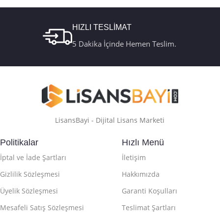
HIZLI TESLİMAT
5 Dakika İçinde Hemen Teslim.
LisansBayi - Dijital Lisans Marketi
Politikalar
Hızlı Menü
İptal ve İade Şartları
İletişim
Gizlilik Sözleşmesi
Hakkımızda
Üyelik Sözleşmesi
Garanti Koşulları
Mesafeli Satış Sözleşmesi
Teslimat Şartları