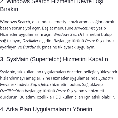
2. Windows Search Hizmetini Devre Dışı
Bırakın
Windows Search, disk indekslemesiyle hızlı arama sağlar ancak
bazen soruna yol açar. Başlat menüsüne
services.msc
yazıp
Hizmetler uygulamasını açın.
Windows Search
hizmetini bulup
sağ tıklayın,
Özellikler
‘e gidin. Başlangıç türünü
Devre Dışı
olarak
ayarlayın ve
Durdur
düğmesine tıklayarak uygulayın.
3. SysMain (Superfetch) Hizmetini Kapatın
SysMain, sık kullanılan uygulamaları önceden belleğe yükleyerek
hızlandırmayı amaçlar. Yine Hizmetler uygulamasında
SysMain
(veya eski adıyla
Superfetch
) hizmetini bulun. Sağ tıklayıp
Özellikler
‘den başlangıç türünü
Devre Dışı
yapın ve hizmeti
durdurun. Bu adım, özellikle HDD kullanıcıları için etkili olabilir.
4. Arka Plan Uygulamalarını Yönetin