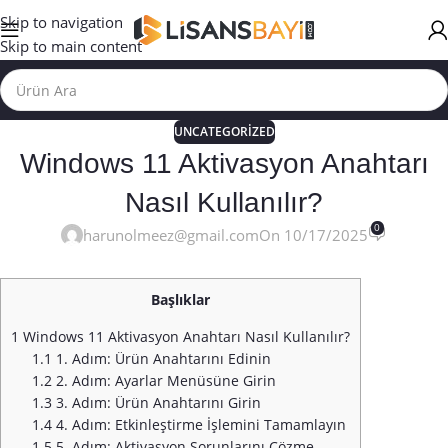
Skip to navigation
Skip to main content
UNCATEGORIZED
Windows 11 Aktivasyon Anahtarı
Nasıl Kullanılır?
0
harunolmeez@gmail.com
On 10/17/2025
Başlıklar
1
Windows 11 Aktivasyon Anahtarı Nasıl Kullanılır?
1.1
1. Adım: Ürün Anahtarını Edinin
1.2
2. Adım: Ayarlar Menüsüne Girin
1.3
3. Adım: Ürün Anahtarını Girin
1.4
4. Adım: Etkinleştirme İşlemini Tamamlayın
1.5
5. Adım: Aktivasyon Sorunlarını Çözme