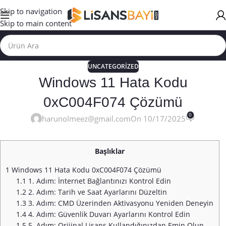
Skip to navigation
Skip to main content
UNCATEGORIZED
Windows 11 Hata Kodu
0xC004F074 Çözümü
0
harunolmeez@gmail.com
On 10/17/2025
Başlıklar
1
Windows 11 Hata Kodu 0xC004F074 Çözümü
1.1
1. Adım: İnternet Bağlantınızı Kontrol Edin
1.2
2. Adım: Tarih ve Saat Ayarlarını Düzeltin
1.3
3. Adım: CMD Üzerinden Aktivasyonu Yeniden Deneyin
1.4
4. Adım: Güvenlik Duvarı Ayarlarını Kontrol Edin
1.5
5. Adım: Orijinal Lisans Kullandığınızdan Emin Olun