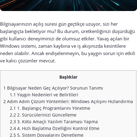
Bilgisayarınızın açılış süresi gün geçtikçe uzuyor, sizi her
başlangıçta bekletiyor mu? Bu durum, üretkenliğinizi düşürdüğü
gibi kullanıcı deneyiminizi de olumsuz etkiler. Yavaş açılan bir
Windows sistemi, zaman kaybına ve iş akışınızda kesintilere
neden olabilir. Ancak endişelenmeyin, bu yaygın sorun için etkili
ve kalıcı çözümler mevcut.
Başlıklar
1
Bilgisayar Neden Geç Açılıyor? Sorunun Tanımı
1.1
Yaygın Nedenleri ve Belirtileri
2
Adım Adım Çözüm Yöntemleri: Windows Açılışını Hızlandırma
2.1
1. Başlangıç Programlarını Yönetme
2.2
2. Sürücülerinizi Güncelleme
2.3
3. Kötü Amaçlı Yazılım Taraması Yapma
2.4
4. Hızlı Başlatma Özelliğini Kontrol Etme
2.5
5. Sistem Dosyalarını Denetleme