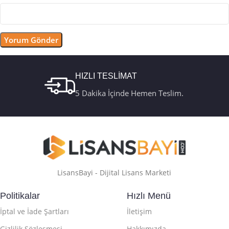
HIZLI TESLİMAT
5 Dakika İçinde Hemen Teslim.
LisansBayi - Dijital Lisans Marketi
Politikalar
Hızlı Menü
İptal ve İade Şartları
İletişim
Gizlilik Sözleşmesi
Hakkımızda