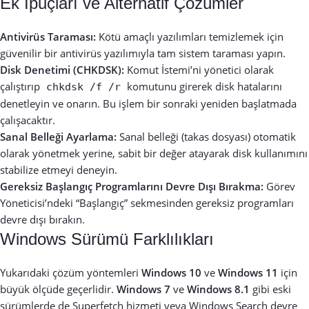
Ek İpuçları ve Alternatif Çözümler
Antivirüs Taraması:
Kötü amaçlı yazılımları temizlemek için
güvenilir bir antivirüs yazılımıyla tam sistem taraması yapın.
Disk Denetimi (CHKDSK):
Komut İstemi’ni yönetici olarak
çalıştırıp
komutunu girerek disk hatalarını
chkdsk /f /r
denetleyin ve onarın. Bu işlem bir sonraki yeniden başlatmada
çalışacaktır.
Sanal Belleği Ayarlama:
Sanal belleği (takas dosyası) otomatik
olarak yönetmek yerine, sabit bir değer atayarak disk kullanımını
stabilize etmeyi deneyin.
Gereksiz Başlangıç Programlarını Devre Dışı Bırakma:
Görev
Yöneticisi’ndeki “Başlangıç” sekmesinden gereksiz programları
devre dışı bırakın.
Windows Sürümü Farklılıkları
Yukarıdaki çözüm yöntemleri
Windows 10
ve
Windows 11
için
büyük ölçüde geçerlidir.
Windows 7
ve
Windows 8.1
gibi eski
sürümlerde de Superfetch hizmeti veya Windows Search devre