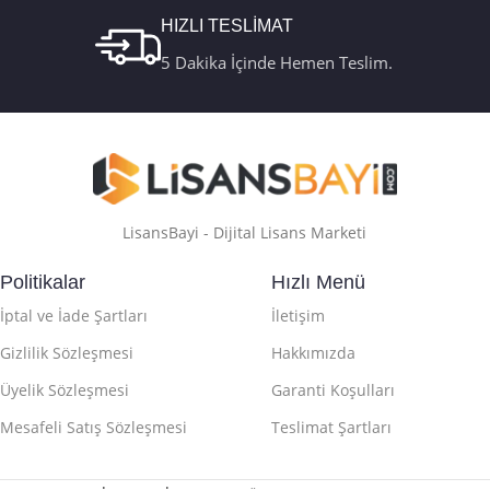
HIZLI TESLİMAT
5 Dakika İçinde Hemen Teslim.
LisansBayi - Dijital Lisans Marketi
Politikalar
Hızlı Menü
İptal ve İade Şartları
İletişim
Gizlilik Sözleşmesi
Hakkımızda
Üyelik Sözleşmesi
Garanti Koşulları
Mesafeli Satış Sözleşmesi
Teslimat Şartları