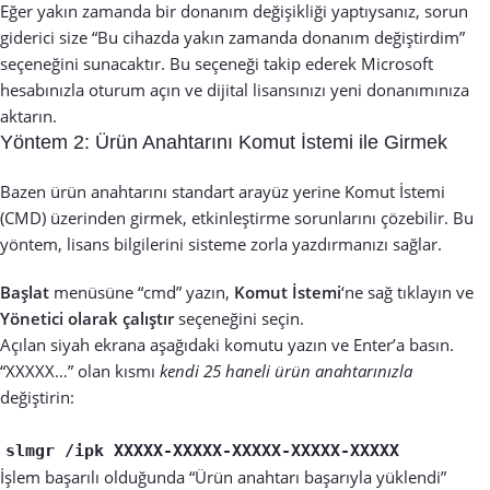
Eğer yakın zamanda bir donanım değişikliği yaptıysanız, sorun
giderici size “Bu cihazda yakın zamanda donanım değiştirdim”
seçeneğini sunacaktır. Bu seçeneği takip ederek Microsoft
hesabınızla oturum açın ve dijital lisansınızı yeni donanımınıza
aktarın.
Yöntem 2: Ürün Anahtarını Komut İstemi ile Girmek
Bazen ürün anahtarını standart arayüz yerine Komut İstemi
(CMD) üzerinden girmek, etkinleştirme sorunlarını çözebilir. Bu
yöntem, lisans bilgilerini sisteme zorla yazdırmanızı sağlar.
Başlat
menüsüne “cmd” yazın,
Komut İstemi
‘ne sağ tıklayın ve
Yönetici olarak çalıştır
seçeneğini seçin.
Açılan siyah ekrana aşağıdaki komutu yazın ve Enter’a basın.
“XXXXX…” olan kısmı
kendi 25 haneli ürün anahtarınızla
değiştirin:
slmgr /ipk XXXXX-XXXXX-XXXXX-XXXXX-XXXXX
İşlem başarılı olduğunda “Ürün anahtarı başarıyla yüklendi”