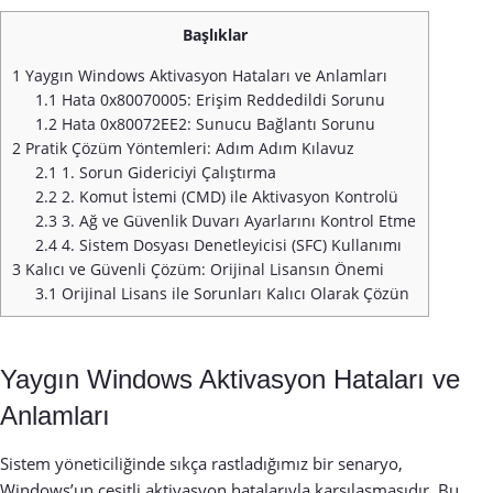
Başlıklar
1
Yaygın Windows Aktivasyon Hataları ve Anlamları
1.1
Hata 0x80070005: Erişim Reddedildi Sorunu
1.2
Hata 0x80072EE2: Sunucu Bağlantı Sorunu
2
Pratik Çözüm Yöntemleri: Adım Adım Kılavuz
2.1
1. Sorun Gidericiyi Çalıştırma
2.2
2. Komut İstemi (CMD) ile Aktivasyon Kontrolü
2.3
3. Ağ ve Güvenlik Duvarı Ayarlarını Kontrol Etme
2.4
4. Sistem Dosyası Denetleyicisi (SFC) Kullanımı
3
Kalıcı ve Güvenli Çözüm: Orijinal Lisansın Önemi
3.1
Orijinal Lisans ile Sorunları Kalıcı Olarak Çözün
Yaygın Windows Aktivasyon Hataları ve
Anlamları
Sistem yöneticiliğinde sıkça rastladığımız bir senaryo,
Windows’un çeşitli aktivasyon hatalarıyla karşılaşmasıdır. Bu