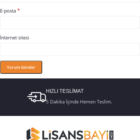
*
E-posta
İnternet sitesi
HIZLI TESLİMAT
5 Dakika İçinde Hemen Teslim.