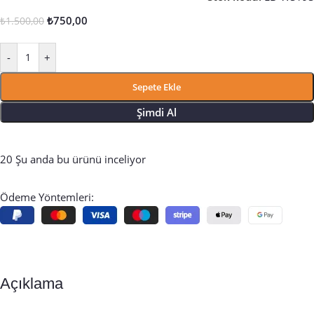
₺
750,00
₺
1.500,00
-
+
Sepete Ekle
Şimdi Al
20
Şu anda bu ürünü inceliyor
Ödeme Yöntemleri:
Açıklama