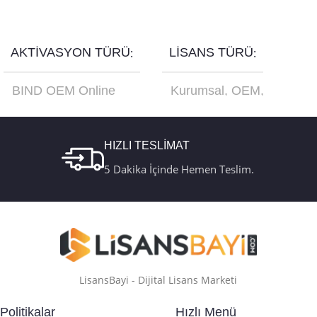
Seçenekler
Seçenekler
AKTIVASYON TÜRÜ
LISANS TÜRÜ
BIND OEM Online
Kurumsal
,
OEM
,
Aktivasyon
,
Retail
Online Aktivasyon
,
Online Aktivasyon
,
Retail
,
Türkçe USB
Retail Telefon
Kutu FQC-10179
Aktivasyon
HIZLI TESLİMAT
5 Dakika İçinde Hemen Teslim.
LisansBayi - Dijital Lisans Marketi
Politikalar
Hızlı Menü