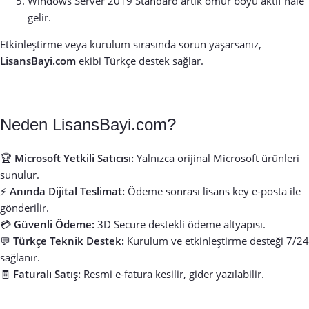
Windows Server 2019 Standard artık ömür boyu aktif hale
gelir.
Etkinleştirme veya kurulum sırasında sorun yaşarsanız,
LisansBayi.com
ekibi Türkçe destek sağlar.
Neden LisansBayi.com?
🏆
Microsoft Yetkili Satıcısı:
Yalnızca orijinal Microsoft ürünleri
sunulur.
⚡
Anında Dijital Teslimat:
Ödeme sonrası lisans key e-posta ile
gönderilir.
💳
Güvenli Ödeme:
3D Secure destekli ödeme altyapısı.
💬
Türkçe Teknik Destek:
Kurulum ve etkinleştirme desteği 7/24
sağlanır.
🧾
Faturalı Satış:
Resmi e-fatura kesilir, gider yazılabilir.