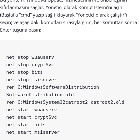
sıfırlanmasını sağlar. Yönetici olarak Komut İstemi’ni açın
(Başlat’a “cmd” yazıp sağ tıklayarak “Yönetici olarak çalıştır”ı
seçin) ve aşağıdaki komutları sırasıyla girin, her komuttan sonra
Enter tuşuna basın:
net stop wuauserv

net stop cryptSvc

net stop bits

net stop msiserver

ren C:WindowsSoftwareDistribution 
SoftwareDistribution.old

ren C:WindowsSystem32catroot2 catroot2.old

net start wuauserv

net start cryptSvc

net start bits
