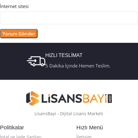
İnternet sitesi
HIZLI TESLİMAT
5 Dakika İçinde Hemen Teslim.
LisansBayi - Dijital Lisans Marketi
Politikalar
Hızlı Menü
İptal ve İade Şartları
İletişim