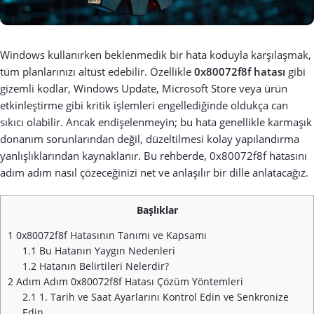
Windows kullanırken beklenmedik bir hata koduyla karşılaşmak,
tüm planlarınızı altüst edebilir. Özellikle
0x80072f8f hatası
gibi
gizemli kodlar, Windows Update, Microsoft Store veya ürün
etkinleştirme gibi kritik işlemleri engellediğinde oldukça can
sıkıcı olabilir. Ancak endişelenmeyin; bu hata genellikle karmaşık
donanım sorunlarından değil, düzeltilmesi kolay yapılandırma
yanlışlıklarından kaynaklanır. Bu rehberde, 0x80072f8f hatasını
adım adım nasıl çözeceğinizi net ve anlaşılır bir dille anlatacağız.
Başlıklar
1
0x80072f8f Hatasının Tanımı ve Kapsamı
1.1
Bu Hatanın Yaygın Nedenleri
1.2
Hatanın Belirtileri Nelerdir?
2
Adım Adım 0x80072f8f Hatası Çözüm Yöntemleri
2.1
1. Tarih ve Saat Ayarlarını Kontrol Edin ve Senkronize
Edin