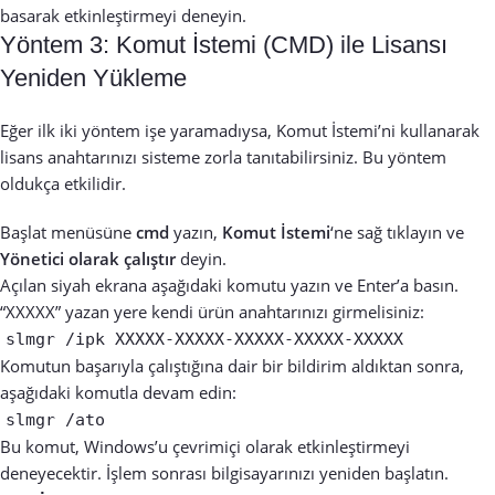
basarak etkinleştirmeyi deneyin.
Yöntem 3: Komut İstemi (CMD) ile Lisansı
Yeniden Yükleme
Eğer ilk iki yöntem işe yaramadıysa, Komut İstemi’ni kullanarak
lisans anahtarınızı sisteme zorla tanıtabilirsiniz. Bu yöntem
oldukça etkilidir.
Başlat menüsüne
cmd
yazın,
Komut İstemi
‘ne sağ tıklayın ve
Yönetici olarak çalıştır
deyin.
Açılan siyah ekrana aşağıdaki komutu yazın ve Enter’a basın.
“XXXXX” yazan yere kendi ürün anahtarınızı girmelisiniz:
slmgr /ipk XXXXX-XXXXX-XXXXX-XXXXX-XXXXX
Komutun başarıyla çalıştığına dair bir bildirim aldıktan sonra,
aşağıdaki komutla devam edin:
slmgr /ato
Bu komut, Windows’u çevrimiçi olarak etkinleştirmeyi
deneyecektir. İşlem sonrası bilgisayarınızı yeniden başlatın.