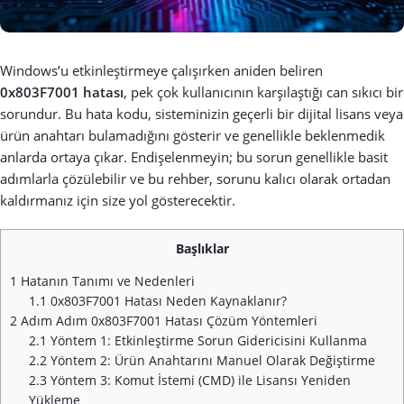
Windows’u etkinleştirmeye çalışırken aniden beliren
0x803F7001 hatası
, pek çok kullanıcının karşılaştığı can sıkıcı bir
sorundur. Bu hata kodu, sisteminizin geçerli bir dijital lisans veya
ürün anahtarı bulamadığını gösterir ve genellikle beklenmedik
anlarda ortaya çıkar. Endişelenmeyin; bu sorun genellikle basit
adımlarla çözülebilir ve bu rehber, sorunu kalıcı olarak ortadan
kaldırmanız için size yol gösterecektir.
Başlıklar
1
Hatanın Tanımı ve Nedenleri
1.1
0x803F7001 Hatası Neden Kaynaklanır?
2
Adım Adım 0x803F7001 Hatası Çözüm Yöntemleri
2.1
Yöntem 1: Etkinleştirme Sorun Gidericisini Kullanma
2.2
Yöntem 2: Ürün Anahtarını Manuel Olarak Değiştirme
2.3
Yöntem 3: Komut İstemi (CMD) ile Lisansı Yeniden
Yükleme