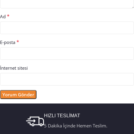
*
Ad
*
E-posta
İnternet sitesi
HIZLI TESLİMAT
5 Dakika İçinde Hemen Teslim.