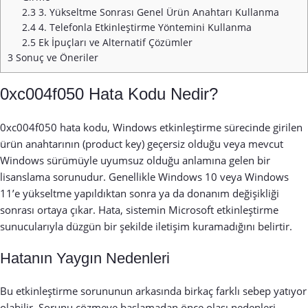
2.3
3. Yükseltme Sonrası Genel Ürün Anahtarı Kullanma
2.4
4. Telefonla Etkinleştirme Yöntemini Kullanma
2.5
Ek İpuçları ve Alternatif Çözümler
3
Sonuç ve Öneriler
0xc004f050 Hata Kodu Nedir?
0xc004f050 hata kodu, Windows etkinleştirme sürecinde girilen
ürün anahtarının (product key) geçersiz olduğu veya mevcut
Windows sürümüyle uyumsuz olduğu anlamına gelen bir
lisanslama sorunudur. Genellikle Windows 10 veya Windows
11’e yükseltme yapıldıktan sonra ya da donanım değişikliği
sonrası ortaya çıkar. Hata, sistemin Microsoft etkinleştirme
sunucularıyla düzgün bir şekilde iletişim kuramadığını belirtir.
Hatanın Yaygın Nedenleri
Bu etkinleştirme sorununun arkasında birkaç farklı sebep yatıyor
olabilir. Sorunu çözmeye başlamadan önce olası nedenleri