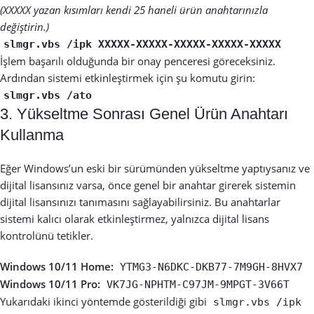
(XXXXX yazan kısımları kendi 25 haneli ürün anahtarınızla
değiştirin.)
slmgr.vbs /ipk XXXXX-XXXXX-XXXXX-XXXXX-XXXXX
İşlem başarılı olduğunda bir onay penceresi göreceksiniz.
Ardından sistemi etkinleştirmek için şu komutu girin:
slmgr.vbs /ato
3. Yükseltme Sonrası Genel Ürün Anahtarı
Kullanma
Eğer Windows’un eski bir sürümünden yükseltme yaptıysanız ve
dijital lisansınız varsa, önce genel bir anahtar girerek sistemin
dijital lisansınızı tanımasını sağlayabilirsiniz. Bu anahtarlar
sistemi kalıcı olarak etkinleştirmez, yalnızca dijital lisans
kontrolünü tetikler.
Windows 10/11 Home:
YTMG3-N6DKC-DKB77-7M9GH-8HVX7
Windows 10/11 Pro:
VK7JG-NPHTM-C97JM-9MPGT-3V66T
Yukarıdaki ikinci yöntemde gösterildiği gibi
slmgr.vbs /ipk