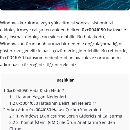
Windows kurulumu veya yükseltmesi sonrası sisteminizi
etkinleştirmeye çalışırken aniden beliren
0xc004f050 hatası
ile
karşılaşmak oldukça can sıkıcı olabilir. Bu hata kodu,
Windows’un ürün anahtarınızı bir nedenle doğrulayamadığını
gösterir ve genellikle basit çözümlerle giderilebilir. Bu rehberde,
0xc004f050 hatasının nedenlerini anlayacak ve sorunu adım
adım nasıl çözeceğinizi öğreneceksiniz.
Başlıklar
1
0xc004f050 Hata Kodu Nedir?
1.1
Hatanın Yaygın Nedenleri
1.2
0xc004f050 Hatasının Belirtileri Nelerdir?
2
Adım Adım 0xc004f050 Hatası Çözüm Yöntemleri
2.1
1. Windows Etkinleştirme Sorun Gidericisini Çalıştırma
2.2
2. Komut İstemi (CMD) ile Ürün Anahtarını Yeniden
Girme