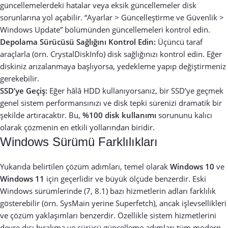
güncellemelerdeki hatalar veya eksik güncellemeler disk
sorunlarına yol açabilir. “Ayarlar > Güncelleştirme ve Güvenlik >
Windows Update” bölümünden güncellemeleri kontrol edin.
Depolama Sürücüsü Sağlığını Kontrol Edin:
Üçüncü taraf
araçlarla (örn. CrystalDiskInfo) disk sağlığınızı kontrol edin. Eğer
diskiniz arızalanmaya başlıyorsa, yedekleme yapıp değiştirmeniz
gerekebilir.
SSD’ye Geçiş:
Eğer hâlâ HDD kullanıyorsanız, bir SSD’ye geçmek
genel sistem performansınızı ve disk tepki sürenizi dramatik bir
şekilde artıracaktır. Bu,
%100 disk kullanımı
sorununu kalıcı
olarak çözmenin en etkili yollarından biridir.
Windows Sürümü Farklılıkları
Yukarıda belirtilen çözüm adımları, temel olarak
Windows 10
ve
Windows 11
için geçerlidir ve büyük ölçüde benzerdir. Eski
Windows sürümlerinde (7, 8.1) bazı hizmetlerin adları farklılık
gösterebilir (örn. SysMain yerine Superfetch), ancak işlevsellikleri
ve çözüm yaklaşımları benzerdir. Özellikle sistem hizmetlerini
devre dışı bırakma ve sürücü güncelleme adımları tüm modern