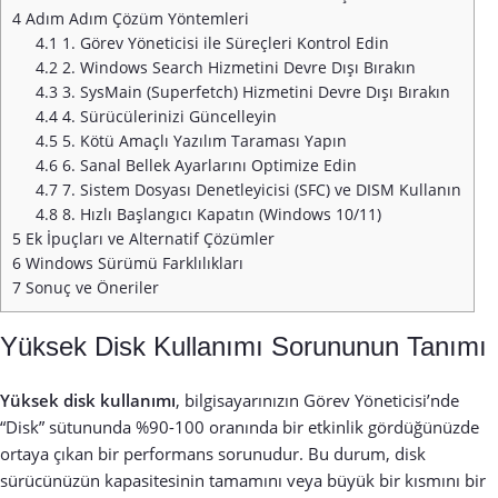
4
Adım Adım Çözüm Yöntemleri
4.1
1. Görev Yöneticisi ile Süreçleri Kontrol Edin
4.2
2. Windows Search Hizmetini Devre Dışı Bırakın
4.3
3. SysMain (Superfetch) Hizmetini Devre Dışı Bırakın
4.4
4. Sürücülerinizi Güncelleyin
4.5
5. Kötü Amaçlı Yazılım Taraması Yapın
4.6
6. Sanal Bellek Ayarlarını Optimize Edin
4.7
7. Sistem Dosyası Denetleyicisi (SFC) ve DISM Kullanın
4.8
8. Hızlı Başlangıcı Kapatın (Windows 10/11)
5
Ek İpuçları ve Alternatif Çözümler
6
Windows Sürümü Farklılıkları
7
Sonuç ve Öneriler
Yüksek Disk Kullanımı Sorununun Tanımı
Yüksek disk kullanımı
, bilgisayarınızın Görev Yöneticisi’nde
“Disk” sütununda %90-100 oranında bir etkinlik gördüğünüzde
ortaya çıkan bir performans sorunudur. Bu durum, disk
sürücünüzün kapasitesinin tamamını veya büyük bir kısmını bir