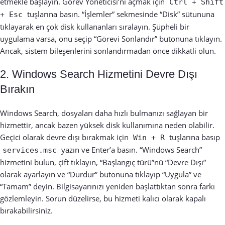
etmekle başlayın. Görev Yöneticisi’ni açmak için
Ctrl + Shift
tuşlarına basın. “İşlemler” sekmesinde “Disk” sütununa
+ Esc
tıklayarak en çok disk kullananları sıralayın. Şüpheli bir
uygulama varsa, onu seçip “Görevi Sonlandır” butonuna tıklayın.
Ancak, sistem bileşenlerini sonlandırmadan önce dikkatli olun.
2. Windows Search Hizmetini Devre Dışı
Bırakın
Windows Search, dosyaları daha hızlı bulmanızı sağlayan bir
hizmettir, ancak bazen yüksek disk kullanımına neden olabilir.
Geçici olarak devre dışı bırakmak için
tuşlarına basıp
Win + R
yazın ve Enter’a basın. “Windows Search”
services.msc
hizmetini bulun, çift tıklayın, “Başlangıç türü”nü “Devre Dışı”
olarak ayarlayın ve “Durdur” butonuna tıklayıp “Uygula” ve
“Tamam” deyin. Bilgisayarınızı yeniden başlattıktan sonra farkı
gözlemleyin. Sorun düzelirse, bu hizmeti kalıcı olarak kapalı
bırakabilirsiniz.