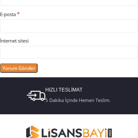
*
E-posta
İnternet sitesi
HIZLI TESLİMAT
5 Dakika İçinde Hemen Teslim.