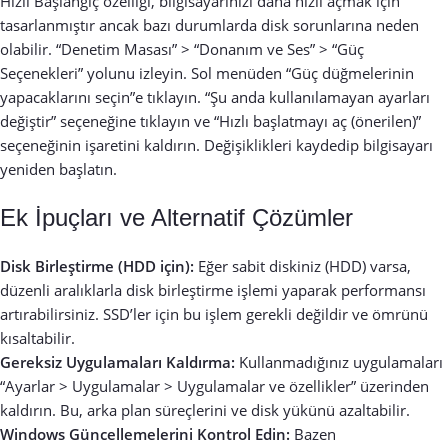
Hızlı Başlangıç özelliği, bilgisayarınızı daha hızlı açmak için
tasarlanmıştır ancak bazı durumlarda disk sorunlarına neden
olabilir. “Denetim Masası” > “Donanım ve Ses” > “Güç
Seçenekleri” yolunu izleyin. Sol menüden “Güç düğmelerinin
yapacaklarını seçin”e tıklayın. “Şu anda kullanılamayan ayarları
değiştir” seçeneğine tıklayın ve “Hızlı başlatmayı aç (önerilen)”
seçeneğinin işaretini kaldırın. Değişiklikleri kaydedip bilgisayarı
yeniden başlatın.
Ek İpuçları ve Alternatif Çözümler
Disk Birleştirme (HDD için):
Eğer sabit diskiniz (HDD) varsa,
düzenli aralıklarla disk birleştirme işlemi yaparak performansı
artırabilirsiniz. SSD’ler için bu işlem gerekli değildir ve ömrünü
kısaltabilir.
Gereksiz Uygulamaları Kaldırma:
Kullanmadığınız uygulamaları
“Ayarlar > Uygulamalar > Uygulamalar ve özellikler” üzerinden
kaldırın. Bu, arka plan süreçlerini ve disk yükünü azaltabilir.
Windows Güncellemelerini Kontrol Edin:
Bazen